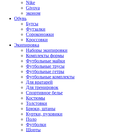
Nike
Givova
эконом
Обувь
Бутсы
Футзалки
Сороконожки
Кроссовки
Экипировка
Наборы экипировки
Комплекты формы
Футбольные майки
Футбольные трусы
Футбольные гетры
Футбольные комплекты
Для вратарей
Для тренировок
Спортивное белье
Костюмы
Толстовки
Брюки, штаны
Куртки, пуховики
Поло
Футболки
Шорты