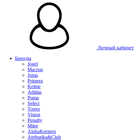
Таблица размеров
Личный кабинет
Бренды
Jogel
Macron
Joma
Primera
Kelme
Adidas
Puma
Select
Torres
Vision
Penalty
Mitre
AlphaKeepers
Atributika&Club