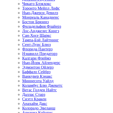
Чикаго Блэкхокс
Торонто Мейпл Лифс
Нью-Джерси Девилз
Монреаль Канадиенс
Бостон Брюинз
Филадельфия Флайерз
Лос-Анджелес Кингз
Сан-Хосе Шаркс
Тампа-Бэй Лайтнинг
Сент-Луис Блюз
Флорида Пантерз
Нэшвилл Предаторз
Калгари Флеймз
Нью-Йорк Айлендерс
Эдмонтон Ойлерз
Баффало Сейбрз
Ванкувер Кэнакс
Миннесота Уайлд
Коламбус Блю Джекетс
Вегас Голден Найтс
Даллас Старз
Сиэтл Кракен
Анахайм Дакс
Колорадо Эвеланш
Аризона Койотис