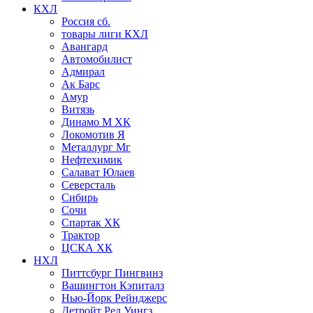
КХЛ
Россия сб.
товары лиги КХЛ
Авангард
Автомобилист
Адмирал
Ак Барс
Амур
Витязь
Динамо М ХК
Локомотив Я
Металлург Мг
Нефтехимик
Салават Юлаев
Северсталь
Сибирь
Сочи
Спартак ХК
Трактор
ЦСКА ХК
НХЛ
Питтсбург Пингвинз
Вашингтон Кэпиталз
Нью-Йорк Рейнджерс
Детройт Ред Уингз