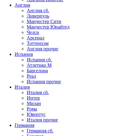
Англия
Англия сб.
Ливерпуль
Манчестер Сити
Манчестер Юнайтед
Челси
Арсенал
Тоттенхэм
Англия прочие
Испания
Испания сб.
Атлетико М
Барселона
Реал
Испания прочие
Италия
Италия сб.
Интер
Милан
Рома
Ювентус
Италия прочие
Германия
Германия сб.