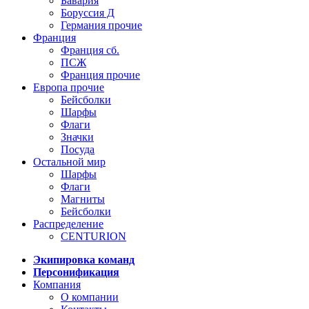
Бавария
Боруссия Д
Германия прочие
Франция
Франция сб.
ПСЖ
Франция прочие
Европа прочие
Бейсболки
Шарфы
Флаги
Значки
Посуда
Остальной мир
Шарфы
Флаги
Магниты
Бейсболки
Распределение
CENTURION
Экипировка команд
Персонификация
Компания
О компании