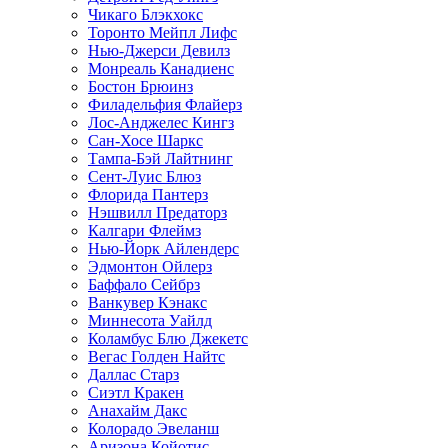
Чикаго Блэкхокс
Торонто Мейпл Лифс
Нью-Джерси Девилз
Монреаль Канадиенс
Бостон Брюинз
Филадельфия Флайерз
Лос-Анджелес Кингз
Сан-Хосе Шаркс
Тампа-Бэй Лайтнинг
Сент-Луис Блюз
Флорида Пантерз
Нэшвилл Предаторз
Калгари Флеймз
Нью-Йорк Айлендерс
Эдмонтон Ойлерз
Баффало Сейбрз
Ванкувер Кэнакс
Миннесота Уайлд
Коламбус Блю Джекетс
Вегас Голден Найтс
Даллас Старз
Сиэтл Кракен
Анахайм Дакс
Колорадо Эвеланш
Аризона Койотис