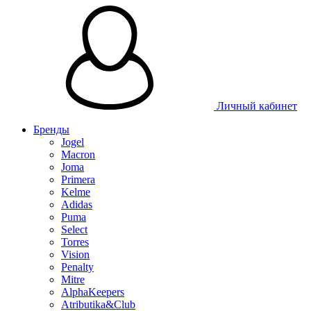
Таблица 
Личный кабинет
Бренды
Jogel
Macron
Joma
Primera
Kelme
Adidas
Puma
Select
Torres
Vision
Penalty
Mitre
AlphaKeepers
Atributika&Club