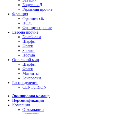
Бавария
Боруссия Д
Германия прочие
Франция
Франция сб.
ПСЖ
Франция прочие
Европа прочие
Бейсболки
Шарфы
Флаги
Значки
Посуда
Остальной мир
Шарфы
Флаги
Магниты
Бейсболки
Распределение
CENTURION
Экипировка команд
Персонификация
Компания
О компании