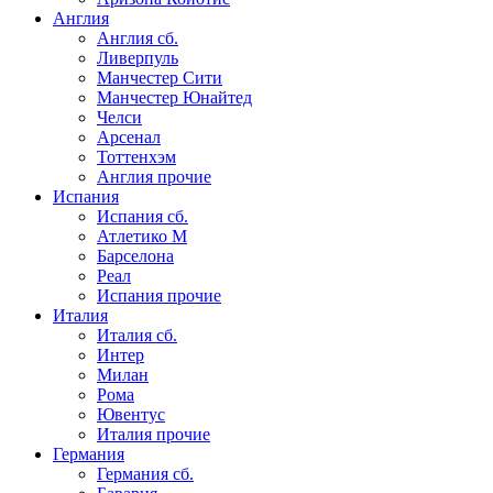
Англия
Англия сб.
Ливерпуль
Манчестер Сити
Манчестер Юнайтед
Челси
Арсенал
Тоттенхэм
Англия прочие
Испания
Испания сб.
Атлетико М
Барселона
Реал
Испания прочие
Италия
Италия сб.
Интер
Милан
Рома
Ювентус
Италия прочие
Германия
Германия сб.