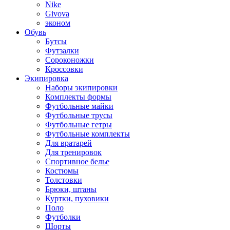
Nike
Givova
эконом
Обувь
Бутсы
Футзалки
Сороконожки
Кроссовки
Экипировка
Наборы экипировки
Комплекты формы
Футбольные майки
Футбольные трусы
Футбольные гетры
Футбольные комплекты
Для вратарей
Для тренировок
Спортивное белье
Костюмы
Толстовки
Брюки, штаны
Куртки, пуховики
Поло
Футболки
Шорты