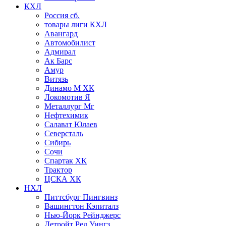
КХЛ
Россия сб.
товары лиги КХЛ
Авангард
Автомобилист
Адмирал
Ак Барс
Амур
Витязь
Динамо М ХК
Локомотив Я
Металлург Мг
Нефтехимик
Салават Юлаев
Северсталь
Сибирь
Сочи
Спартак ХК
Трактор
ЦСКА ХК
НХЛ
Питтсбург Пингвинз
Вашингтон Кэпиталз
Нью-Йорк Рейнджерс
Детройт Ред Уингз