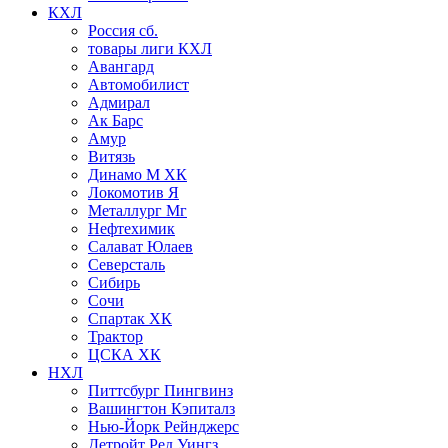
КХЛ
Россия сб.
товары лиги КХЛ
Авангард
Автомобилист
Адмирал
Ак Барс
Амур
Витязь
Динамо М ХК
Локомотив Я
Металлург Мг
Нефтехимик
Салават Юлаев
Северсталь
Сибирь
Сочи
Спартак ХК
Трактор
ЦСКА ХК
НХЛ
Питтсбург Пингвинз
Вашингтон Кэпиталз
Нью-Йорк Рейнджерс
Детройт Ред Уингз