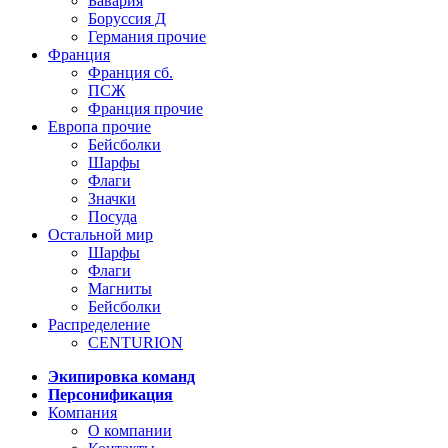
Бавария
Боруссия Д
Германия прочие
Франция
Франция сб.
ПСЖ
Франция прочие
Европа прочие
Бейсболки
Шарфы
Флаги
Значки
Посуда
Остальной мир
Шарфы
Флаги
Магниты
Бейсболки
Распределение
CENTURION
Экипировка команд
Персонификация
Компания
О компании