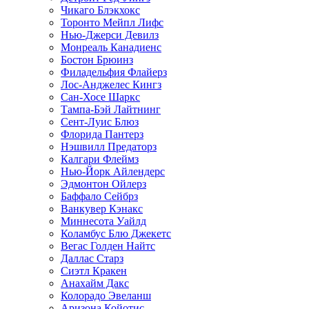
Чикаго Блэкхокс
Торонто Мейпл Лифс
Нью-Джерси Девилз
Монреаль Канадиенс
Бостон Брюинз
Филадельфия Флайерз
Лос-Анджелес Кингз
Сан-Хосе Шаркс
Тампа-Бэй Лайтнинг
Сент-Луис Блюз
Флорида Пантерз
Нэшвилл Предаторз
Калгари Флеймз
Нью-Йорк Айлендерс
Эдмонтон Ойлерз
Баффало Сейбрз
Ванкувер Кэнакс
Миннесота Уайлд
Коламбус Блю Джекетс
Вегас Голден Найтс
Даллас Старз
Сиэтл Кракен
Анахайм Дакс
Колорадо Эвеланш
Аризона Койотис