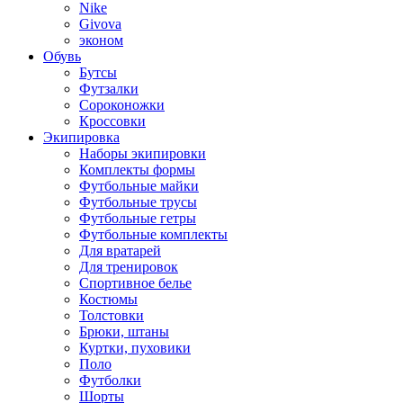
Nike
Givova
эконом
Обувь
Бутсы
Футзалки
Сороконожки
Кроссовки
Экипировка
Наборы экипировки
Комплекты формы
Футбольные майки
Футбольные трусы
Футбольные гетры
Футбольные комплекты
Для вратарей
Для тренировок
Спортивное белье
Костюмы
Толстовки
Брюки, штаны
Куртки, пуховики
Поло
Футболки
Шорты