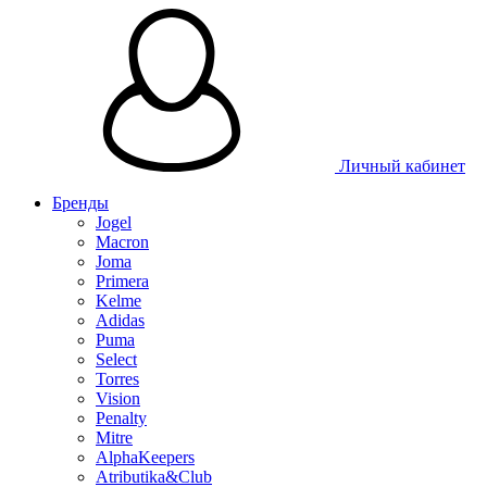
Личный кабинет
Бренды
Jogel
Macron
Joma
Primera
Kelme
Adidas
Puma
Select
Torres
Vision
Penalty
Mitre
AlphaKeepers
Atributika&Club