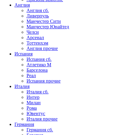
Англия
Англия сб.
Ливерпуль
Манчестер Сити
Манчестер Юнайтед
Челси
Арсенал
Тоттенхэм
Англия прочие
Испания
Испания сб.
Атлетико М
Барселона
Реал
Испания прочие
Италия
Италия сб.
Интер
Милан
Рома
Ювентус
Италия прочие
Германия
Германия сб.