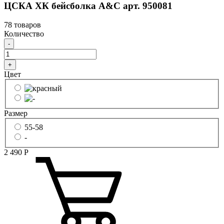
ЦСКА ХК бейсболка A&C арт. 950081
78 товаров
Количество
-
+
Цвет
Размер
55-58
-
2 490
Р