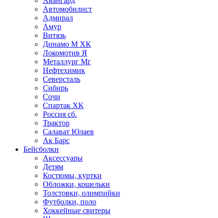
Авангард
Автомобилист
Адмирал
Амур
Витязь
Динамо М ХК
Локомотив Я
Металлург Мг
Нефтехимик
Северсталь
Сибирь
Сочи
Спартак ХК
Россия сб.
Трактор
Салават Юлаев
Ак Барс
Бейсболки
Аксессуары
Детям
Костюмы, куртки
Обложки, кошельки
Толстовки, олимпийки
Футболки, поло
Хоккейные свитеры