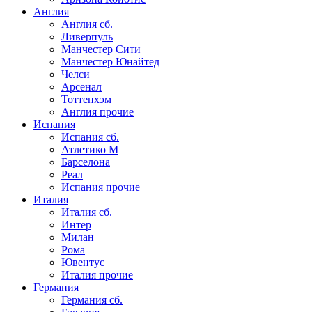
Англия
Англия сб.
Ливерпуль
Манчестер Сити
Манчестер Юнайтед
Челси
Арсенал
Тоттенхэм
Англия прочие
Испания
Испания сб.
Атлетико М
Барселона
Реал
Испания прочие
Италия
Италия сб.
Интер
Милан
Рома
Ювентус
Италия прочие
Германия
Германия сб.