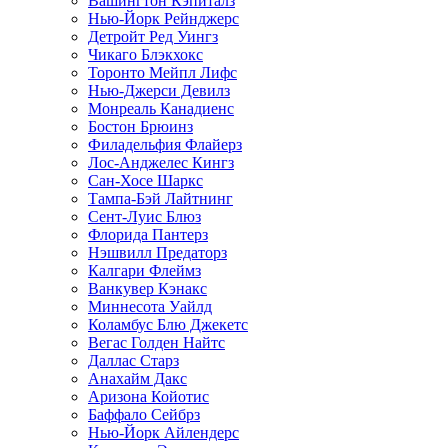
Вашингтон Кэпиталз
Нью-Йорк Рейнджерс
Детройт Ред Уингз
Чикаго Блэкхокс
Торонто Мейпл Лифс
Нью-Джерси Девилз
Монреаль Канадиенс
Бостон Брюинз
Филадельфия Флайерз
Лос-Анджелес Кингз
Сан-Хосе Шаркс
Тампа-Бэй Лайтнинг
Сент-Луис Блюз
Флорида Пантерз
Нэшвилл Предаторз
Калгари Флеймз
Ванкувер Кэнакс
Миннесота Уайлд
Коламбус Блю Джекетс
Вегас Голден Найтс
Даллас Старз
Анахайм Дакс
Аризона Койотис
Баффало Сейбрз
Нью-Йорк Айлендерс