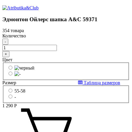
Эдмонтон Ойлерс шапка A&C 59371
354 товара
Количество
-
+
Цвет
Размер
Таблица размеров
55-58
-
1 290
Р