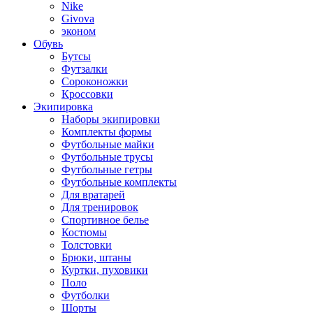
Nike
Givova
эконом
Обувь
Бутсы
Футзалки
Сороконожки
Кроссовки
Экипировка
Наборы экипировки
Комплекты формы
Футбольные майки
Футбольные трусы
Футбольные гетры
Футбольные комплекты
Для вратарей
Для тренировок
Спортивное белье
Костюмы
Толстовки
Брюки, штаны
Куртки, пуховики
Поло
Футболки
Шорты