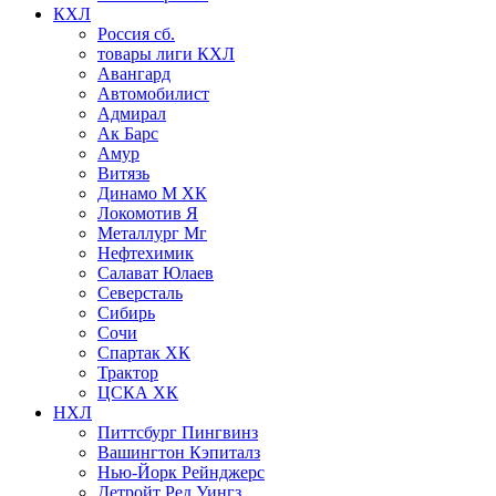
КХЛ
Россия сб.
товары лиги КХЛ
Авангард
Автомобилист
Адмирал
Ак Барс
Амур
Витязь
Динамо М ХК
Локомотив Я
Металлург Мг
Нефтехимик
Салават Юлаев
Северсталь
Сибирь
Сочи
Спартак ХК
Трактор
ЦСКА ХК
НХЛ
Питтсбург Пингвинз
Вашингтон Кэпиталз
Нью-Йорк Рейнджерс
Детройт Ред Уингз