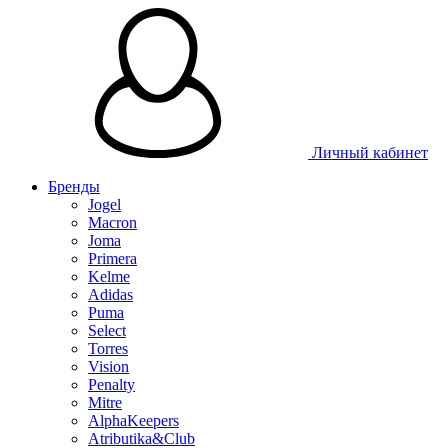
Таблица размеров
Личный кабинет
Бренды
Jogel
Macron
Joma
Primera
Kelme
Adidas
Puma
Select
Torres
Vision
Penalty
Mitre
AlphaKeepers
Atributika&Club