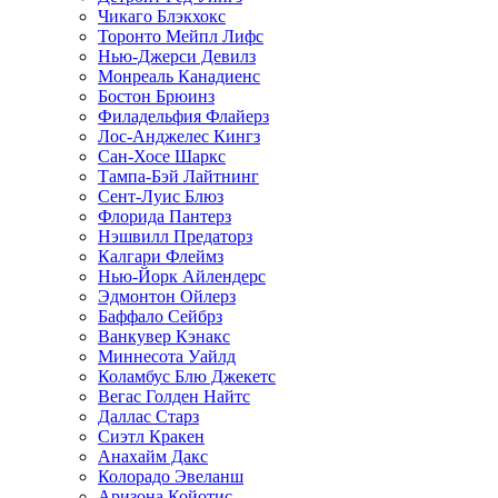
Чикаго Блэкхокс
Торонто Мейпл Лифс
Нью-Джерси Девилз
Монреаль Канадиенс
Бостон Брюинз
Филадельфия Флайерз
Лос-Анджелес Кингз
Сан-Хосе Шаркс
Тампа-Бэй Лайтнинг
Сент-Луис Блюз
Флорида Пантерз
Нэшвилл Предаторз
Калгари Флеймз
Нью-Йорк Айлендерс
Эдмонтон Ойлерз
Баффало Сейбрз
Ванкувер Кэнакс
Миннесота Уайлд
Коламбус Блю Джекетс
Вегас Голден Найтс
Даллас Старз
Сиэтл Кракен
Анахайм Дакс
Колорадо Эвеланш
Аризона Койотис