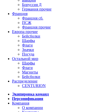
Бавария
Боруссия Д
Германия прочие
Франция
Франция сб.
ПСЖ
Франция прочие
Европа прочие
Бейсболки
Шарфы
Флаги
Значки
Посуда
Остальной мир
Шарфы
Флаги
Магниты
Бейсболки
Распределение
CENTURION
Экипировка команд
Персонификация
Компания
О компании