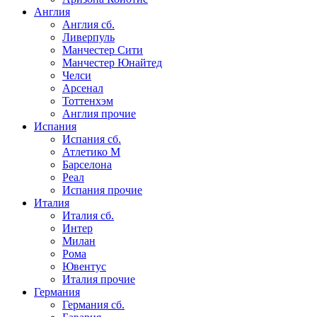
Англия
Англия сб.
Ливерпуль
Манчестер Сити
Манчестер Юнайтед
Челси
Арсенал
Тоттенхэм
Англия прочие
Испания
Испания сб.
Атлетико М
Барселона
Реал
Испания прочие
Италия
Италия сб.
Интер
Милан
Рома
Ювентус
Италия прочие
Германия
Германия сб.