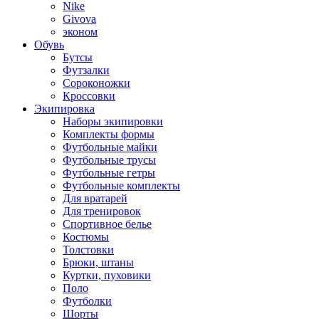
Nike
Givova
эконом
Обувь
Бутсы
Футзалки
Сороконожки
Кроссовки
Экипировка
Наборы экипировки
Комплекты формы
Футбольные майки
Футбольные трусы
Футбольные гетры
Футбольные комплекты
Для вратарей
Для тренировок
Спортивное белье
Костюмы
Толстовки
Брюки, штаны
Куртки, пуховики
Поло
Футболки
Шорты