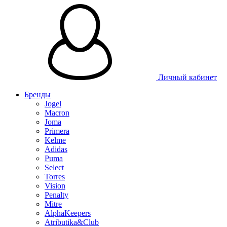
Личный кабинет
Бренды
Jogel
Macron
Joma
Primera
Kelme
Adidas
Puma
Select
Torres
Vision
Penalty
Mitre
AlphaKeepers
Atributika&Club