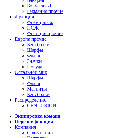
Бавария
Боруссия Д
Германия прочие
Франция
Франция сб.
ПСЖ
Франция прочие
Европа прочие
Бейсболки
Шарфы
Флаги
Значки
Посуда
Остальной мир
Шарфы
Флаги
Магниты
Бейсболки
Распределение
CENTURION
Экипировка команд
Персонификация
Компания
О компании