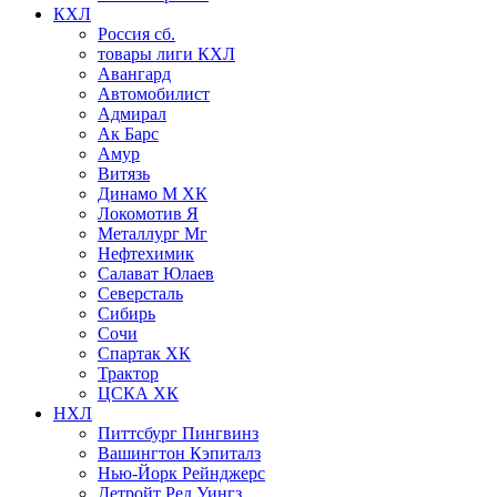
КХЛ
Россия сб.
товары лиги КХЛ
Авангард
Автомобилист
Адмирал
Ак Барс
Амур
Витязь
Динамо М ХК
Локомотив Я
Металлург Мг
Нефтехимик
Салават Юлаев
Северсталь
Сибирь
Сочи
Спартак ХК
Трактор
ЦСКА ХК
НХЛ
Питтсбург Пингвинз
Вашингтон Кэпиталз
Нью-Йорк Рейнджерс
Детройт Ред Уингз