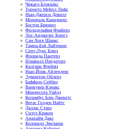
Чикаго Блэкхокс
Торонто Мейпл Лифс
Нью-Джерси Девилз
Монреаль Канадиенс
Бостон Брюинз
Филадельфия Флайерз
Лос-Анджелес Кингз
Сан-Хосе Шаркс
Тампа-Бэй Лайтнинг
Сент-Луис Блюз
Флорида Пантерз
Нэшвилл Предаторз
Калгари Флеймз
Нью-Йорк Айлендерс
Эдмонтон Ойлерз
Баффало Сейбрз
Ванкувер Кэнакс
Миннесота Уайлд
Коламбус Блю Джекетс
Вегас Голден Найтс
Даллас Старз
Сиэтл Кракен
Анахайм Дакс
Колорадо Эвеланш
Аризона Койотис