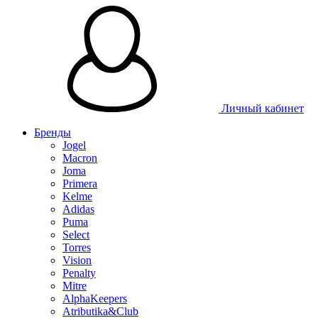
Личный кабинет
Бренды
Jogel
Macron
Joma
Primera
Kelme
Adidas
Puma
Select
Torres
Vision
Penalty
Mitre
AlphaKeepers
Atributika&Club