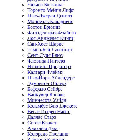
Чикаго Блэкхокс
Торонто Мейпл Лифс
Нью-Джерси Девилз
Монреаль Канадиенс
Бостон Брюинз
Филадельфия Флайерз
Лос-Анджелес Кингз
Сан-Хосе Шаркс
Тампа-Бэй Лайтнинг
Сент-Луис Блюз
Флорида Пантерз
Нэшвилл Предаторз
Калгари Флеймз
Нью-Йорк Айлендерс
Эдмонтон Ойлерз
Баффало Сейбрз
Ванкувер Кэнакс
Миннесота Уайлд
Коламбус Блю Джекетс
Вегас Голден Найтс
Даллас Старз
Сиэтл Кракен
Анахайм Дакс
Колорадо Эвеланш
Аризона Койотис