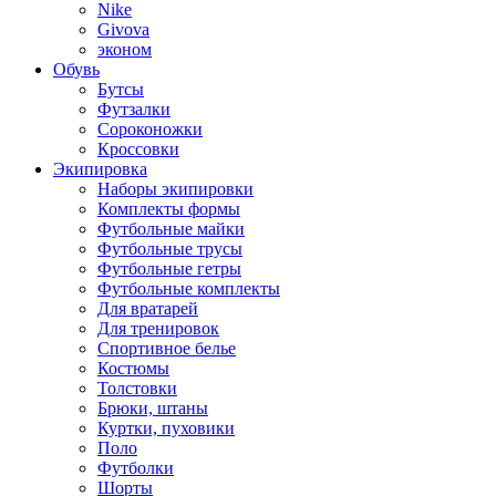
Nike
Givova
эконом
Обувь
Бутсы
Футзалки
Сороконожки
Кроссовки
Экипировка
Наборы экипировки
Комплекты формы
Футбольные майки
Футбольные трусы
Футбольные гетры
Футбольные комплекты
Для вратарей
Для тренировок
Спортивное белье
Костюмы
Толстовки
Брюки, штаны
Куртки, пуховики
Поло
Футболки
Шорты