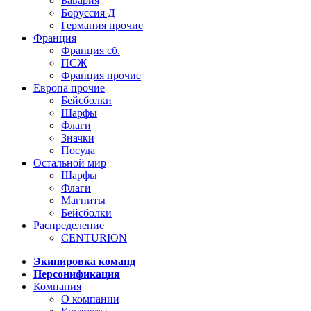
Бавария
Боруссия Д
Германия прочие
Франция
Франция сб.
ПСЖ
Франция прочие
Европа прочие
Бейсболки
Шарфы
Флаги
Значки
Посуда
Остальной мир
Шарфы
Флаги
Магниты
Бейсболки
Распределение
CENTURION
Экипировка команд
Персонификация
Компания
О компании