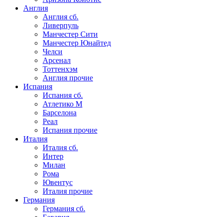
Англия
Англия сб.
Ливерпуль
Манчестер Сити
Манчестер Юнайтед
Челси
Арсенал
Тоттенхэм
Англия прочие
Испания
Испания сб.
Атлетико М
Барселона
Реал
Испания прочие
Италия
Италия сб.
Интер
Милан
Рома
Ювентус
Италия прочие
Германия
Германия сб.