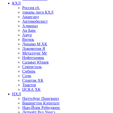
КХЛ
Россия сб.
товары лиги КХЛ
Авангард
Автомобилист
Адмирал
Ак Барс
Амур
Витязь
Динамо М ХК
Локомотив Я
Металлург Мг
Нефтехимик
Салават Юлаев
Северсталь
Сибирь
Сочи
Спартак ХК
Трактор
ЦСКА ХК
НХЛ
Питтсбург Пингвинз
Вашингтон Кэпиталз
Нью-Йорк Рейнджерс
Детройт Ред Уингз