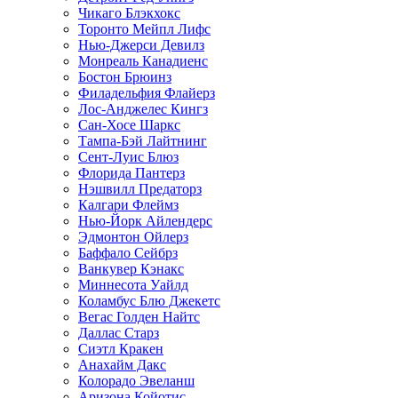
Чикаго Блэкхокс
Торонто Мейпл Лифс
Нью-Джерси Девилз
Монреаль Канадиенс
Бостон Брюинз
Филадельфия Флайерз
Лос-Анджелес Кингз
Сан-Хосе Шаркс
Тампа-Бэй Лайтнинг
Сент-Луис Блюз
Флорида Пантерз
Нэшвилл Предаторз
Калгари Флеймз
Нью-Йорк Айлендерс
Эдмонтон Ойлерз
Баффало Сейбрз
Ванкувер Кэнакс
Миннесота Уайлд
Коламбус Блю Джекетс
Вегас Голден Найтс
Даллас Старз
Сиэтл Кракен
Анахайм Дакс
Колорадо Эвеланш
Аризона Койотис