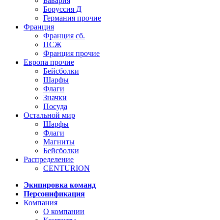
Бавария
Боруссия Д
Германия прочие
Франция
Франция сб.
ПСЖ
Франция прочие
Европа прочие
Бейсболки
Шарфы
Флаги
Значки
Посуда
Остальной мир
Шарфы
Флаги
Магниты
Бейсболки
Распределение
CENTURION
Экипировка команд
Персонификация
Компания
О компании