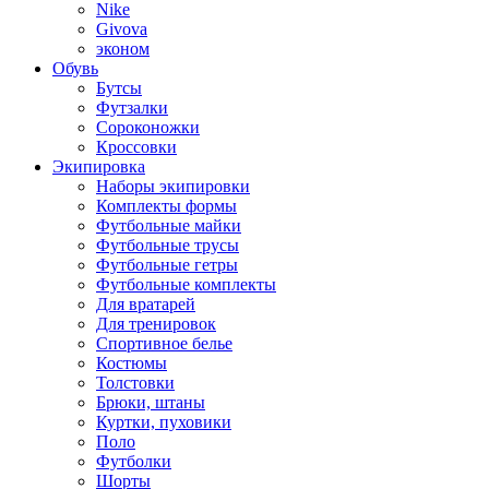
Nike
Givova
эконом
Обувь
Бутсы
Футзалки
Сороконожки
Кроссовки
Экипировка
Наборы экипировки
Комплекты формы
Футбольные майки
Футбольные трусы
Футбольные гетры
Футбольные комплекты
Для вратарей
Для тренировок
Спортивное белье
Костюмы
Толстовки
Брюки, штаны
Куртки, пуховики
Поло
Футболки
Шорты