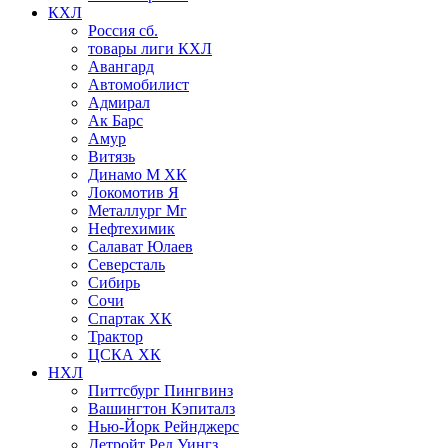
КХЛ
Россия сб.
товары лиги КХЛ
Авангард
Автомобилист
Адмирал
Ак Барс
Амур
Витязь
Динамо М ХК
Локомотив Я
Металлург Мг
Нефтехимик
Салават Юлаев
Северсталь
Сибирь
Сочи
Спартак ХК
Трактор
ЦСКА ХК
НХЛ
Питтсбург Пингвинз
Вашингтон Кэпиталз
Нью-Йорк Рейнджерс
Детройт Ред Уингз