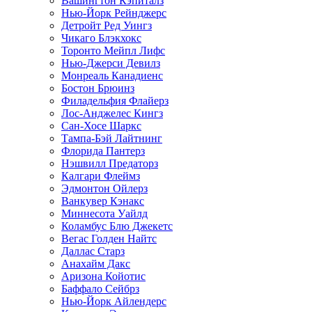
Вашингтон Кэпиталз
Нью-Йорк Рейнджерс
Детройт Ред Уингз
Чикаго Блэкхокс
Торонто Мейпл Лифс
Нью-Джерси Девилз
Монреаль Канадиенс
Бостон Брюинз
Филадельфия Флайерз
Лос-Анджелес Кингз
Сан-Хосе Шаркс
Тампа-Бэй Лайтнинг
Флорида Пантерз
Нэшвилл Предаторз
Калгари Флеймз
Эдмонтон Ойлерз
Ванкувер Кэнакс
Миннесота Уайлд
Коламбус Блю Джекетс
Вегас Голден Найтс
Даллас Старз
Анахайм Дакс
Аризона Койотис
Баффало Сейбрз
Нью-Йорк Айлендерс