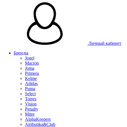
Личный кабинет
Бренды
Jogel
Macron
Joma
Primera
Kelme
Adidas
Puma
Select
Torres
Vision
Penalty
Mitre
AlphaKeepers
Atributika&Club