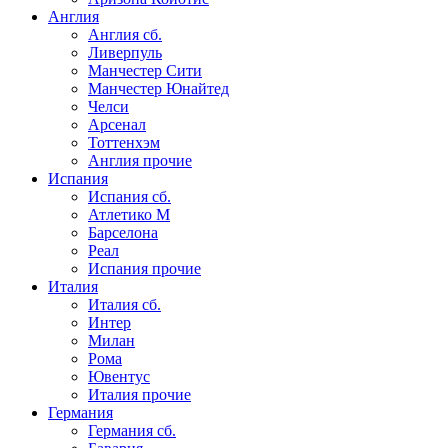
Англия
Англия сб.
Ливерпуль
Манчестер Сити
Манчестер Юнайтед
Челси
Арсенал
Тоттенхэм
Англия прочие
Испания
Испания сб.
Атлетико М
Барселона
Реал
Испания прочие
Италия
Италия сб.
Интер
Милан
Рома
Ювентус
Италия прочие
Германия
Германия сб.