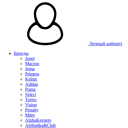
Личный кабинет
Бренды
Jogel
Macron
Joma
Primera
Kelme
Adidas
Puma
Select
Torres
Vision
Penalty
Mitre
AlphaKeepers
Atributika&Club