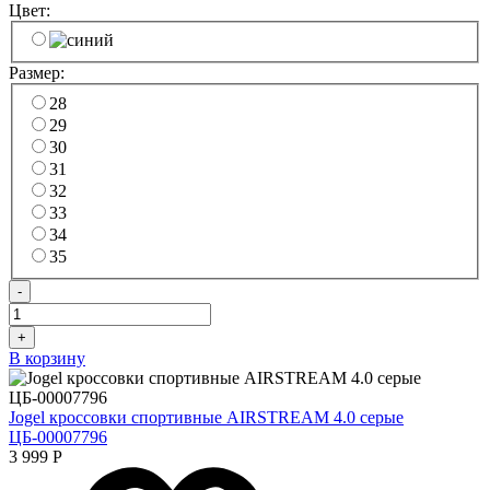
Цвет:
Размер:
28
29
30
31
32
33
34
35
-
+
В корзину
Jogel кроссовки спортивные AIRSTREAM 4.0 серые
ЦБ-00007796
3 999
Р