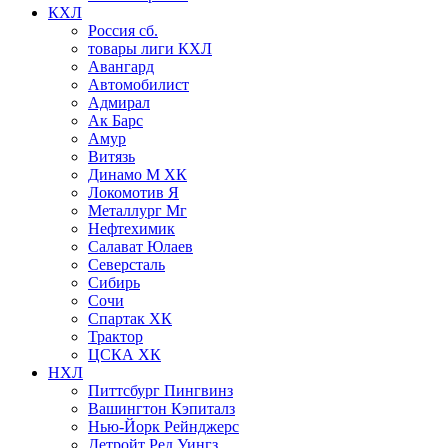
КХЛ
Россия сб.
товары лиги КХЛ
Авангард
Автомобилист
Адмирал
Ак Барс
Амур
Витязь
Динамо М ХК
Локомотив Я
Металлург Мг
Нефтехимик
Салават Юлаев
Северсталь
Сибирь
Сочи
Спартак ХК
Трактор
ЦСКА ХК
НХЛ
Питтсбург Пингвинз
Вашингтон Кэпиталз
Нью-Йорк Рейнджерс
Детройт Ред Уингз