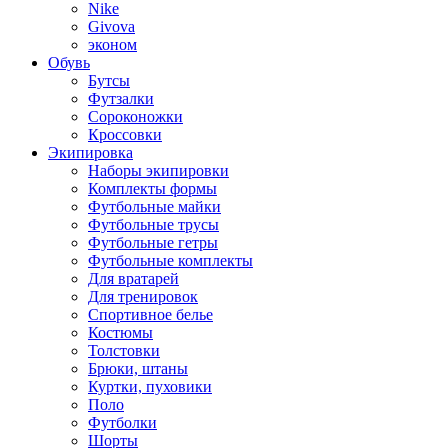
Nike
Givova
эконом
Обувь
Бутсы
Футзалки
Сороконожки
Кроссовки
Экипировка
Наборы экипировки
Комплекты формы
Футбольные майки
Футбольные трусы
Футбольные гетры
Футбольные комплекты
Для вратарей
Для тренировок
Спортивное белье
Костюмы
Толстовки
Брюки, штаны
Куртки, пуховики
Поло
Футболки
Шорты