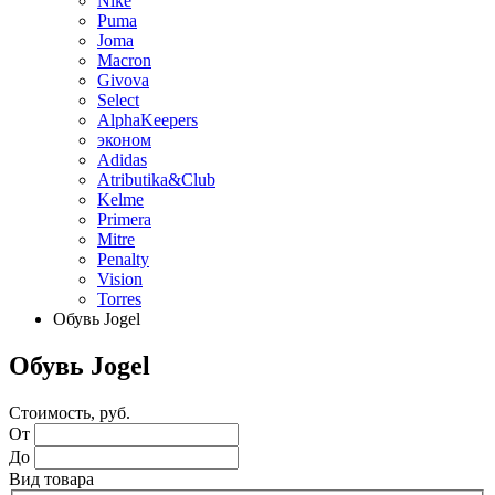
Nike
Puma
Joma
Macron
Givova
Select
AlphaKeepers
эконом
Adidas
Atributika&Club
Kelme
Primera
Mitre
Penalty
Vision
Torres
Обувь Jogel
Обувь Jogel
Стоимость, руб.
От
До
Вид товара