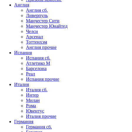
Англия
Англия сб.
Ливерпуль
Манчестер Сити
Манчестер Юнайтед
Челси
Арсенал
Тоттенхэм
Англия прочие
Испания
Испания сб.
Атлетико М
Барселона
Реал
Испания прочие
Италия
Италия сб.
Интер
Милан
Рома
Ювентус
Италия прочие
Германия
Германия сб.