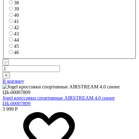
38
39
40
41
42
43
44
45
46
-
+
В корзину
Jogel кроссовки спортивные AIRSTREAM 4.0 синие
ЦБ-00007809
3 999
Р