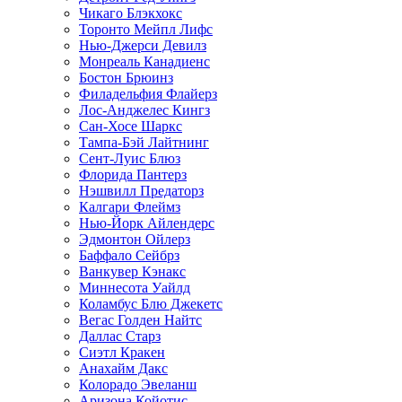
Чикаго Блэкхокс
Торонто Мейпл Лифс
Нью-Джерси Девилз
Монреаль Канадиенс
Бостон Брюинз
Филадельфия Флайерз
Лос-Анджелес Кингз
Сан-Хосе Шаркс
Тампа-Бэй Лайтнинг
Сент-Луис Блюз
Флорида Пантерз
Нэшвилл Предаторз
Калгари Флеймз
Нью-Йорк Айлендерс
Эдмонтон Ойлерз
Баффало Сейбрз
Ванкувер Кэнакс
Миннесота Уайлд
Коламбус Блю Джекетс
Вегас Голден Найтс
Даллас Старз
Сиэтл Кракен
Анахайм Дакс
Колорадо Эвеланш
Аризона Койотис