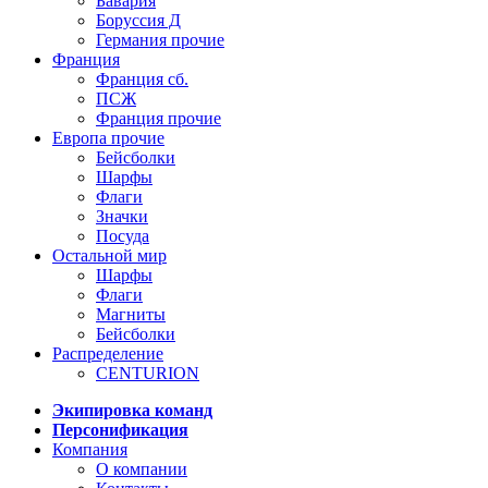
Бавария
Боруссия Д
Германия прочие
Франция
Франция сб.
ПСЖ
Франция прочие
Европа прочие
Бейсболки
Шарфы
Флаги
Значки
Посуда
Остальной мир
Шарфы
Флаги
Магниты
Бейсболки
Распределение
CENTURION
Экипировка команд
Персонификация
Компания
О компании