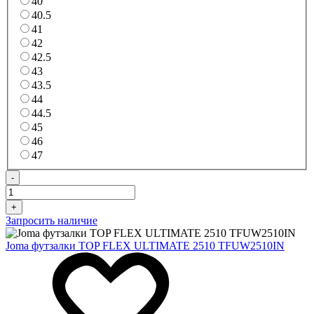
40
40.5
41
42
42.5
43
43.5
44
44.5
45
46
47
-
+
Запросить наличие
Joma футзалки TOP FLEX ULTIMATE 2510 TFUW2510IN