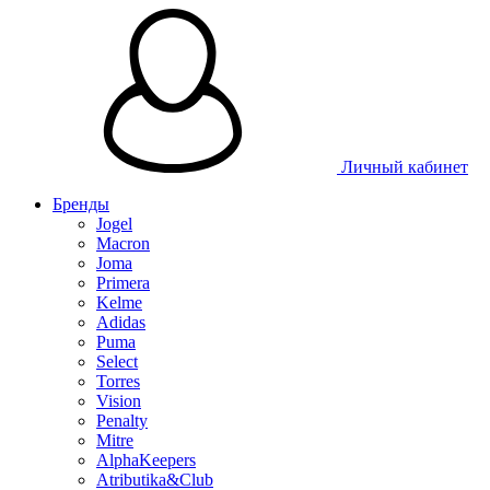
Личный кабинет
Бренды
Jogel
Macron
Joma
Primera
Kelme
Adidas
Puma
Select
Torres
Vision
Penalty
Mitre
AlphaKeepers
Atributika&Club