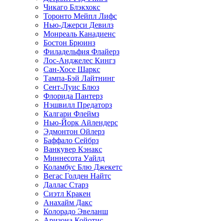
Чикаго Блэкхокс
Торонто Мейпл Лифс
Нью-Джерси Девилз
Монреаль Канадиенс
Бостон Брюинз
Филадельфия Флайерз
Лос-Анджелес Кингз
Сан-Хосе Шаркс
Тампа-Бэй Лайтнинг
Сент-Луис Блюз
Флорида Пантерз
Нэшвилл Предаторз
Калгари Флеймз
Нью-Йорк Айлендерс
Эдмонтон Ойлерз
Баффало Сейбрз
Ванкувер Кэнакс
Миннесота Уайлд
Коламбус Блю Джекетс
Вегас Голден Найтс
Даллас Старз
Сиэтл Кракен
Анахайм Дакс
Колорадо Эвеланш
Аризона Койотис