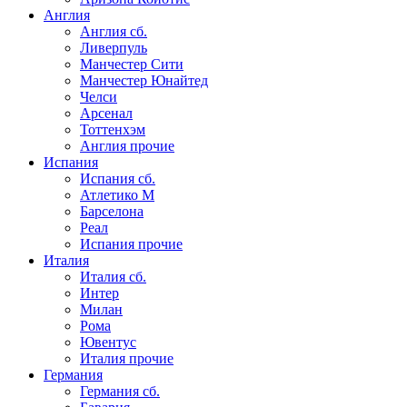
Англия
Англия сб.
Ливерпуль
Манчестер Сити
Манчестер Юнайтед
Челси
Арсенал
Тоттенхэм
Англия прочие
Испания
Испания сб.
Атлетико М
Барселона
Реал
Испания прочие
Италия
Италия сб.
Интер
Милан
Рома
Ювентус
Италия прочие
Германия
Германия сб.