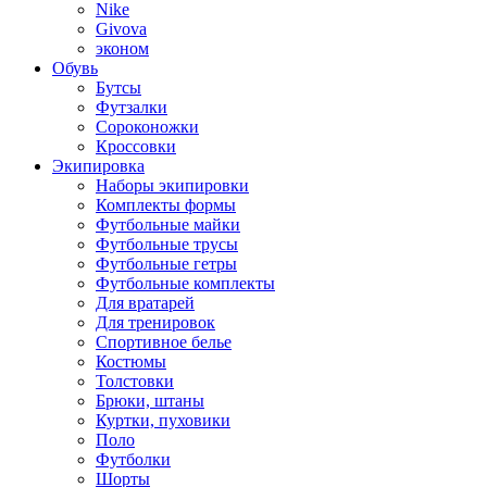
Nike
Givova
эконом
Обувь
Бутсы
Футзалки
Сороконожки
Кроссовки
Экипировка
Наборы экипировки
Комплекты формы
Футбольные майки
Футбольные трусы
Футбольные гетры
Футбольные комплекты
Для вратарей
Для тренировок
Спортивное белье
Костюмы
Толстовки
Брюки, штаны
Куртки, пуховики
Поло
Футболки
Шорты