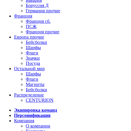
Бавария
Боруссия Д
Германия прочие
Франция
Франция сб.
ПСЖ
Франция прочие
Европа прочие
Бейсболки
Шарфы
Флаги
Значки
Посуда
Остальной мир
Шарфы
Флаги
Магниты
Бейсболки
Распределение
CENTURION
Экипировка команд
Персонификация
Компания
О компании