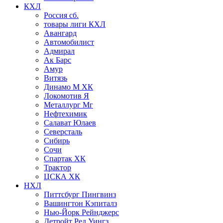
КХЛ
Россия сб.
товары лиги КХЛ
Авангард
Автомобилист
Адмирал
Ак Барс
Амур
Витязь
Динамо М ХК
Локомотив Я
Металлург Мг
Нефтехимик
Салават Юлаев
Северсталь
Сибирь
Сочи
Спартак ХК
Трактор
ЦСКА ХК
НХЛ
Питтсбург Пингвинз
Вашингтон Кэпиталз
Нью-Йорк Рейнджерс
Детройт Ред Уингз