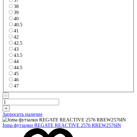
37
38
39
40
40.5
41
42
42.5
43
43.5
44
44.5
45
46
47
-
+
Запросить наличие
Joma футзалки REGATE REACTIVE 2576 RREW2576IN