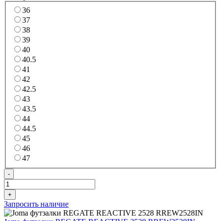
36
37
38
39
40
40.5
41
42
42.5
43
43.5
44
44.5
45
46
47
-
+
Запросить наличие