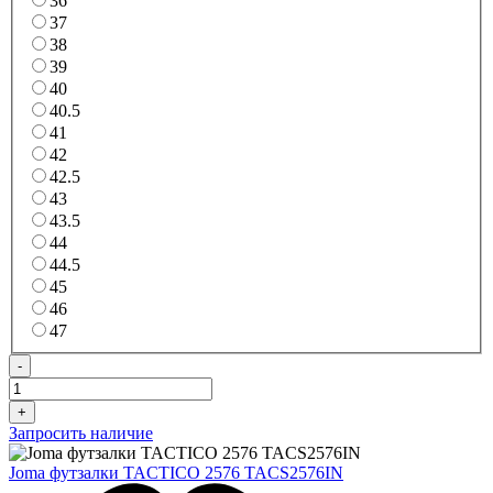
36
37
38
39
40
40.5
41
42
42.5
43
43.5
44
44.5
45
46
47
-
+
Запросить наличие
Joma футзалки TACTICO 2576 TACS2576IN