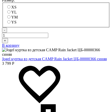
Размер:
XS
YL
YM
YS
-
+
В корзину
Jogel куртка вз детская CAMP Rain Jacket ЦБ-00000366 синяя
3 799
Р