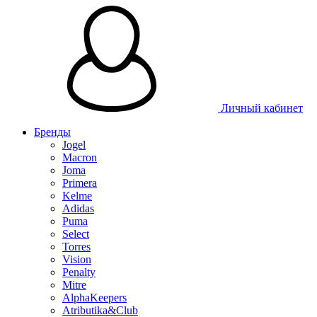
Личный кабинет
Бренды
Jogel
Macron
Joma
Primera
Kelme
Adidas
Puma
Select
Torres
Vision
Penalty
Mitre
AlphaKeepers
Atributika&Club