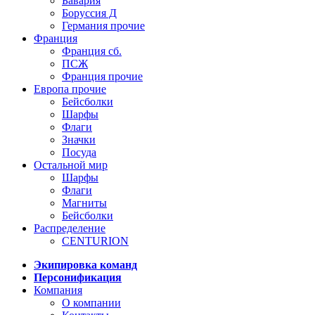
Бавария
Боруссия Д
Германия прочие
Франция
Франция сб.
ПСЖ
Франция прочие
Европа прочие
Бейсболки
Шарфы
Флаги
Значки
Посуда
Остальной мир
Шарфы
Флаги
Магниты
Бейсболки
Распределение
CENTURION
Экипировка команд
Персонификация
Компания
О компании