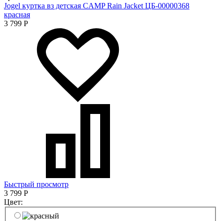
Jogel куртка вз детская CAMP Rain Jacket ЦБ-00000368
красная
3 799
Р
Быстрый просмотр
3 799
Р
Цвет: