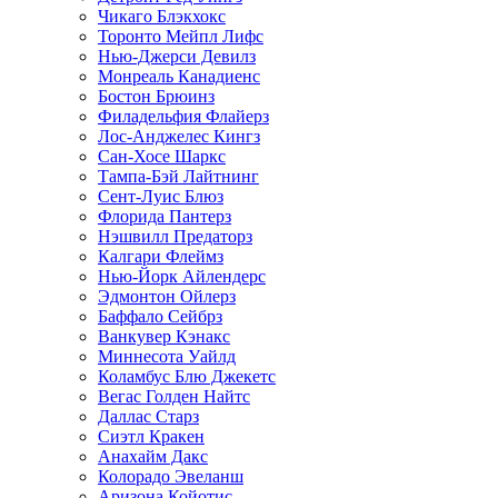
Чикаго Блэкхокс
Торонто Мейпл Лифс
Нью-Джерси Девилз
Монреаль Канадиенс
Бостон Брюинз
Филадельфия Флайерз
Лос-Анджелес Кингз
Сан-Хосе Шаркс
Тампа-Бэй Лайтнинг
Сент-Луис Блюз
Флорида Пантерз
Нэшвилл Предаторз
Калгари Флеймз
Нью-Йорк Айлендерс
Эдмонтон Ойлерз
Баффало Сейбрз
Ванкувер Кэнакс
Миннесота Уайлд
Коламбус Блю Джекетс
Вегас Голден Найтс
Даллас Старз
Сиэтл Кракен
Анахайм Дакс
Колорадо Эвеланш
Аризона Койотис