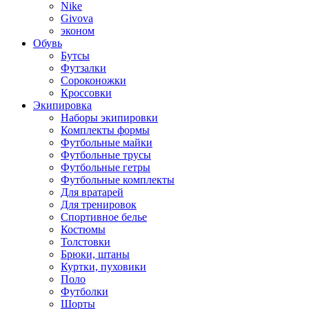
Nike
Givova
эконом
Обувь
Бутсы
Футзалки
Сороконожки
Кроссовки
Экипировка
Наборы экипировки
Комплекты формы
Футбольные майки
Футбольные трусы
Футбольные гетры
Футбольные комплекты
Для вратарей
Для тренировок
Спортивное белье
Костюмы
Толстовки
Брюки, штаны
Куртки, пуховики
Поло
Футболки
Шорты