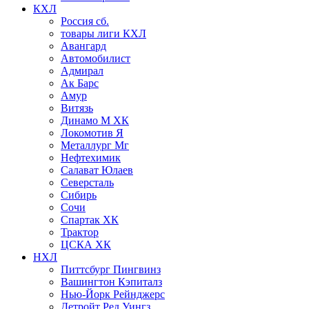
КХЛ
Россия сб.
товары лиги КХЛ
Авангард
Автомобилист
Адмирал
Ак Барс
Амур
Витязь
Динамо М ХК
Локомотив Я
Металлург Мг
Нефтехимик
Салават Юлаев
Северсталь
Сибирь
Сочи
Спартак ХК
Трактор
ЦСКА ХК
НХЛ
Питтсбург Пингвинз
Вашингтон Кэпиталз
Нью-Йорк Рейнджерс
Детройт Ред Уингз