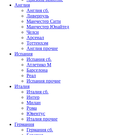
Англия
Англия сб.
Ливерпуль
Манчестер Сити
Манчестер Юнайтед
Челси
Арсенал
Тоттенхэм
Англия прочие
Испания
Испания сб.
Атлетико М
Барселона
Реал
Испания прочие
Италия
Италия сб.
Интер
Милан
Рома
Ювентус
Италия прочие
Германия
Германия сб.