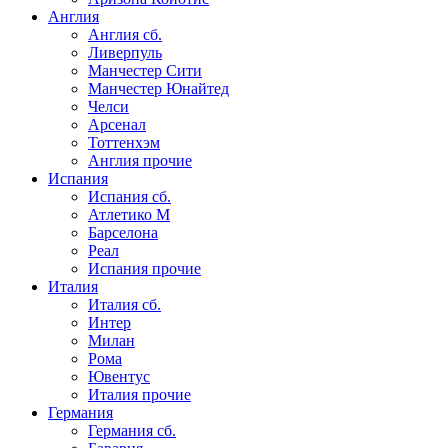
Англия
Англия сб.
Ливерпуль
Манчестер Сити
Манчестер Юнайтед
Челси
Арсенал
Тоттенхэм
Англия прочие
Испания
Испания сб.
Атлетико М
Барселона
Реал
Испания прочие
Италия
Италия сб.
Интер
Милан
Рома
Ювентус
Италия прочие
Германия
Германия сб.