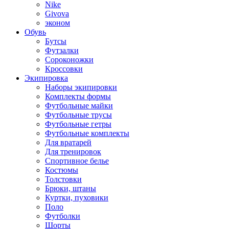
Nike
Givova
эконом
Обувь
Бутсы
Футзалки
Сороконожки
Кроссовки
Экипировка
Наборы экипировки
Комплекты формы
Футбольные майки
Футбольные трусы
Футбольные гетры
Футбольные комплекты
Для вратарей
Для тренировок
Спортивное белье
Костюмы
Толстовки
Брюки, штаны
Куртки, пуховики
Поло
Футболки
Шорты