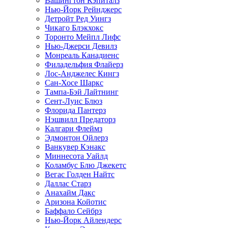
Вашингтон Кэпиталз
Нью-Йорк Рейнджерс
Детройт Ред Уингз
Чикаго Блэкхокс
Торонто Мейпл Лифс
Нью-Джерси Девилз
Монреаль Канадиенс
Филадельфия Флайерз
Лос-Анджелес Кингз
Сан-Хосе Шаркс
Тампа-Бэй Лайтнинг
Сент-Луис Блюз
Флорида Пантерз
Нэшвилл Предаторз
Калгари Флеймз
Эдмонтон Ойлерз
Ванкувер Кэнакс
Миннесота Уайлд
Коламбус Блю Джекетс
Вегас Голден Найтс
Даллас Старз
Анахайм Дакс
Аризона Койотис
Баффало Сейбрз
Нью-Йорк Айлендерс