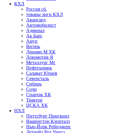
КХЛ
Россия сб.
товары лиги КХЛ
Авангард
Автомобилист
Адмирал
Ак Барс
Амур
Витязь
Динамо М ХК
Локомотив Я
Металлург Мг
Нефтехимик
Салават Юлаев
Северсталь
Сибирь
Сочи
Спартак ХК
Трактор
ЦСКА ХК
НХЛ
Питтсбург Пингвинз
Вашингтон Кэпиталз
Нью-Йорк Рейнджерс
Детройт Ред Уингз