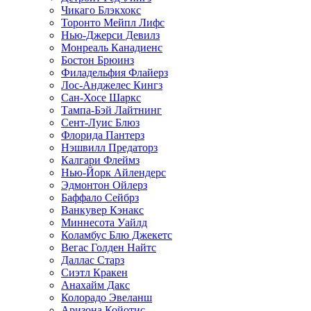
Чикаго Блэкхокс
Торонто Мейпл Лифс
Нью-Джерси Девилз
Монреаль Канадиенс
Бостон Брюинз
Филадельфия Флайерз
Лос-Анджелес Кингз
Сан-Хосе Шаркс
Тампа-Бэй Лайтнинг
Сент-Луис Блюз
Флорида Пантерз
Нэшвилл Предаторз
Калгари Флеймз
Нью-Йорк Айлендерс
Эдмонтон Ойлерз
Баффало Сейбрз
Ванкувер Кэнакс
Миннесота Уайлд
Коламбус Блю Джекетс
Вегас Голден Найтс
Даллас Старз
Сиэтл Кракен
Анахайм Дакс
Колорадо Эвеланш
Аризона Койотис