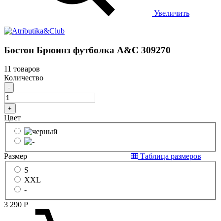
Увеличить
Бостон Брюинз футболка A&C 309270
11 товаров
Количество
-
+
Цвет
Размер
Таблица размеров
S
XXL
-
3 290
Р