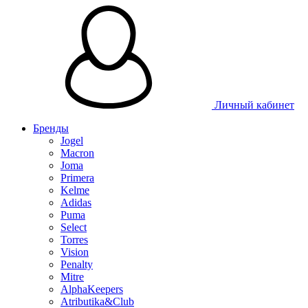
Таблица размеров
Личный кабинет
Бренды
Jogel
Macron
Joma
Primera
Kelme
Adidas
Puma
Select
Torres
Vision
Penalty
Mitre
AlphaKeepers
Atributika&Club