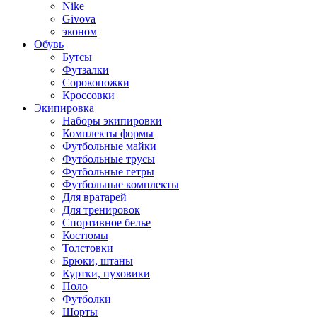
Nike
Givova
эконом
Обувь
Бутсы
Футзалки
Сороконожки
Кроссовки
Экипировка
Наборы экипировки
Комплекты формы
Футбольные майки
Футбольные трусы
Футбольные гетры
Футбольные комплекты
Для вратарей
Для тренировок
Спортивное белье
Костюмы
Толстовки
Брюки, штаны
Куртки, пуховики
Поло
Футболки
Шорты