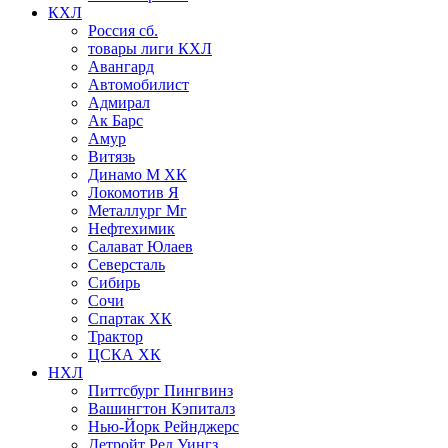
КХЛ
Россия сб.
товары лиги КХЛ
Авангард
Автомобилист
Адмирал
Ак Барс
Амур
Витязь
Динамо М ХК
Локомотив Я
Металлург Мг
Нефтехимик
Салават Юлаев
Северсталь
Сибирь
Сочи
Спартак ХК
Трактор
ЦСКА ХК
НХЛ
Питтсбург Пингвинз
Вашингтон Кэпиталз
Нью-Йорк Рейнджерс
Детройт Ред Уингз