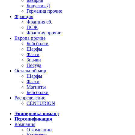
Бавария
Боруссия Д
Германия прочие
Франция
Франция сб.
ПСЖ
Франция прочие
Европа прочие
Бейсболки
Шарфы
Флаги
Значки
Посуда
Остальной мир
Шарфы
Флаги
Магниты
Бейсболки
Распределение
CENTURION
Экипировка команд
Персонификация
Компания
О компании