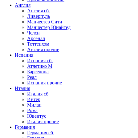
Англия
Англия сб.
Ливерпуль
Манчестер Сити
Манчестер Юнайтед
Челси
Арсенал
Тоттенхэм
Англия прочие
Испания
Испания сб.
Атлетико М
Барселона
Реал
Испания прочие
Италия
Италия сб.
Интер
Милан
Рома
Ювентус
Италия прочие
Германия
Германия сб.