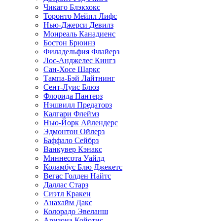
Чикаго Блэкхокс
Торонто Мейпл Лифс
Нью-Джерси Девилз
Монреаль Канадиенс
Бостон Брюинз
Филадельфия Флайерз
Лос-Анджелес Кингз
Сан-Хосе Шаркс
Тампа-Бэй Лайтнинг
Сент-Луис Блюз
Флорида Пантерз
Нэшвилл Предаторз
Калгари Флеймз
Нью-Йорк Айлендерс
Эдмонтон Ойлерз
Баффало Сейбрз
Ванкувер Кэнакс
Миннесота Уайлд
Коламбус Блю Джекетс
Вегас Голден Найтс
Даллас Старз
Сиэтл Кракен
Анахайм Дакс
Колорадо Эвеланш
Аризона Койотис