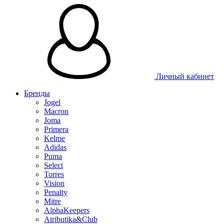
Таблица 
Личный кабинет
Бренды
Jogel
Macron
Joma
Primera
Kelme
Adidas
Puma
Select
Torres
Vision
Penalty
Mitre
AlphaKeepers
Atributika&Club