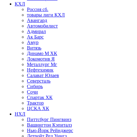
КХЛ
Россия сб.
товары лиги КХЛ
Авангард
Автомобилист
Адмирал
Ак Барс
Амур
Витязь
Динамо М ХК
Локомотив Я
Металлург Мг
Нефтехимик
Салават Юлаев
Северсталь
Сибирь
Сочи
Спартак ХК
Трактор
ЦСКА ХК
НХЛ
Питтсбург Пингвинз
Вашингтон Кэпиталз
Нью-Йорк Рейнджерс
Детройт Ред Уингз