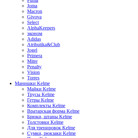
Puma
Joma
Macron
Givova
Select
AlphaKeepers
эконом
Adidas
Atributika&Club
Jogel
Primera
Mitre
Penalty
Vision
Torres
Манишки Kelme
Майки Kelme
Трусы Kelme
Гетры Kelme
Комплекты Kelme
Вратарская форма Kelme
Брюки, штаны Kelme
Толстовки Kelme
Для тренировок Kelme
Сумки, рюкзаки Kelme