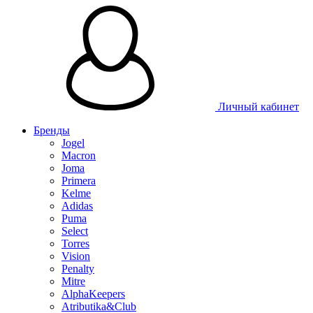
Личный кабинет
Бренды
Jogel
Macron
Joma
Primera
Kelme
Adidas
Puma
Select
Torres
Vision
Penalty
Mitre
AlphaKeepers
Atributika&Club