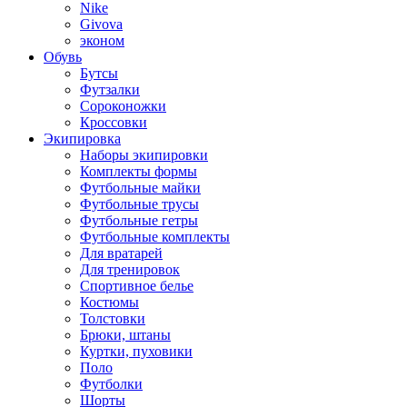
Nike
Givova
эконом
Обувь
Бутсы
Футзалки
Сороконожки
Кроссовки
Экипировка
Наборы экипировки
Комплекты формы
Футбольные майки
Футбольные трусы
Футбольные гетры
Футбольные комплекты
Для вратарей
Для тренировок
Спортивное белье
Костюмы
Толстовки
Брюки, штаны
Куртки, пуховики
Поло
Футболки
Шорты