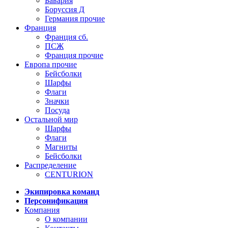
Бавария
Боруссия Д
Германия прочие
Франция
Франция сб.
ПСЖ
Франция прочие
Европа прочие
Бейсболки
Шарфы
Флаги
Значки
Посуда
Остальной мир
Шарфы
Флаги
Магниты
Бейсболки
Распределение
CENTURION
Экипировка команд
Персонификация
Компания
О компании