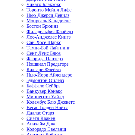
Чикаго Блэкхокс
Торонто Мейпл Лифс
Нью-Джерси Девилз
Монреаль Канадиенс
Бостон Брюинз
Филадельфия Флайерз
Лос-Анджелес Кингз
Сан-Хосе Шаркс
Тампа-Бэй Лайтнинг
Сент-Луис Блюз
Флорида Пантерз
Нэшвилл Предаторз
Калгари Флеймз
Нью-Йорк Айлендерс
Эдмонтон Ойлерз
Баффало Сейбрз
Ванкувер Кэнакс
Миннесота Уайлд
Коламбус Блю Джекетс
Вегас Голден Найтс
Даллас Старз
Сиэтл Кракен
Анахайм Дакс
Колорадо Эвеланш
Аризона Койотис