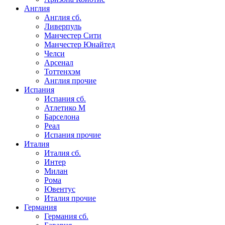
Англия
Англия сб.
Ливерпуль
Манчестер Сити
Манчестер Юнайтед
Челси
Арсенал
Тоттенхэм
Англия прочие
Испания
Испания сб.
Атлетико М
Барселона
Реал
Испания прочие
Италия
Италия сб.
Интер
Милан
Рома
Ювентус
Италия прочие
Германия
Германия сб.