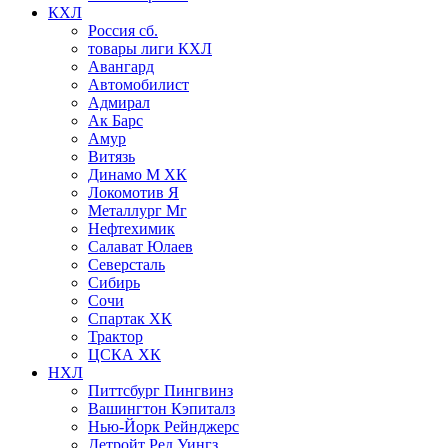
КХЛ
Россия сб.
товары лиги КХЛ
Авангард
Автомобилист
Адмирал
Ак Барс
Амур
Витязь
Динамо М ХК
Локомотив Я
Металлург Мг
Нефтехимик
Салават Юлаев
Северсталь
Сибирь
Сочи
Спартак ХК
Трактор
ЦСКА ХК
НХЛ
Питтсбург Пингвинз
Вашингтон Кэпиталз
Нью-Йорк Рейнджерс
Детройт Ред Уингз