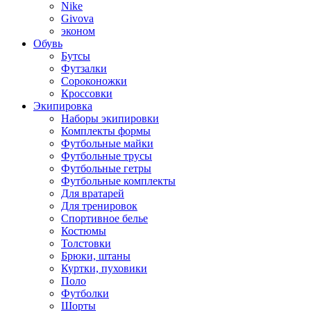
Nike
Givova
эконом
Обувь
Бутсы
Футзалки
Сороконожки
Кроссовки
Экипировка
Наборы экипировки
Комплекты формы
Футбольные майки
Футбольные трусы
Футбольные гетры
Футбольные комплекты
Для вратарей
Для тренировок
Спортивное белье
Костюмы
Толстовки
Брюки, штаны
Куртки, пуховики
Поло
Футболки
Шорты