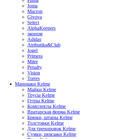
Puma
Joma
Macron
Givova
Select
AlphaKeepers
эконом
Adidas
Atributika&Club
Jogel
Primera
Mitre
Penalty
Vision
Torres
Манишки Kelme
Майки Kelme
Трусы Kelme
Гетры Kelme
Комплекты Kelme
Вратарская форма Kelme
Брюки, штаны Kelme
Толстовки Kelme
Для тренировок Kelme
Сумки, рюкзаки Kelme