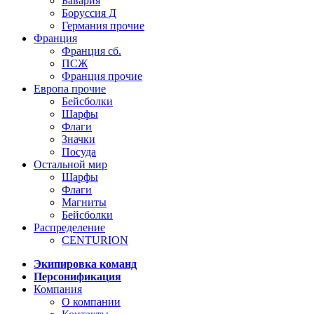
Бавария
Боруссия Д
Германия прочие
Франция
Франция сб.
ПСЖ
Франция прочие
Европа прочие
Бейсболки
Шарфы
Флаги
Значки
Посуда
Остальной мир
Шарфы
Флаги
Магниты
Бейсболки
Распределение
CENTURION
Экипировка команд
Персонификация
Компания
О компании