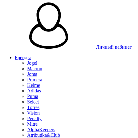
Личный кабинет
Бренды
Jogel
Macron
Joma
Primera
Kelme
Adidas
Puma
Select
Torres
Vision
Penalty
Mitre
AlphaKeepers
Atributika&Club