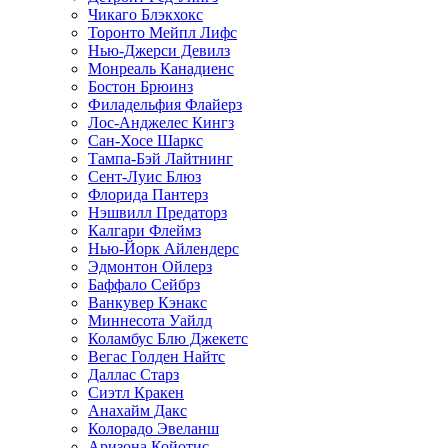
Чикаго Блэкхокс
Торонто Мейпл Лифс
Нью-Джерси Девилз
Монреаль Канадиенс
Бостон Брюинз
Филадельфия Флайерз
Лос-Анджелес Кингз
Сан-Хосе Шаркс
Тампа-Бэй Лайтнинг
Сент-Луис Блюз
Флорида Пантерз
Нэшвилл Предаторз
Калгари Флеймз
Нью-Йорк Айлендерс
Эдмонтон Ойлерз
Баффало Сейбрз
Ванкувер Кэнакс
Миннесота Уайлд
Коламбус Блю Джекетс
Вегас Голден Найтс
Даллас Старз
Сиэтл Кракен
Анахайм Дакс
Колорадо Эвеланш
Аризона Койотис