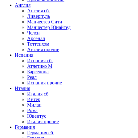
Англия
Англия сб.
Ливерпуль
Манчестер Сити
Манчестер Юнайтед
Челси
Арсенал
Тоттенхэм
Англия прочие
Испания
Испания сб.
Атлетико М
Барселона
Реал
Испания прочие
Италия
Италия сб.
Интер
Милан
Рома
Ювентус
Италия прочие
Германия
Германия сб.