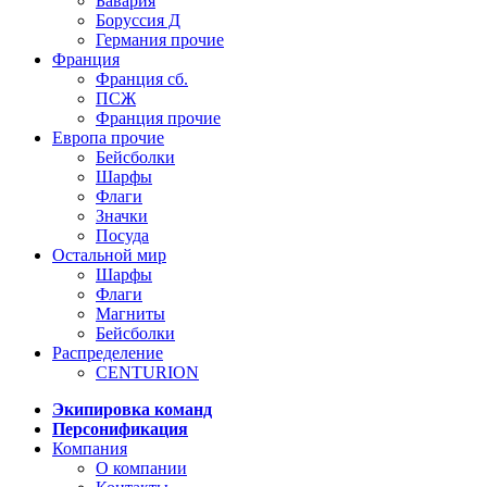
Бавария
Боруссия Д
Германия прочие
Франция
Франция сб.
ПСЖ
Франция прочие
Европа прочие
Бейсболки
Шарфы
Флаги
Значки
Посуда
Остальной мир
Шарфы
Флаги
Магниты
Бейсболки
Распределение
CENTURION
Экипировка команд
Персонификация
Компания
О компании