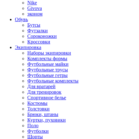
Nike
Givova
эконом
Обувь
Бутсы
Футзалки
Сороконожки
Кроссовки
Экипировка
Наборы экипировки
Комплекты формы
Футбольные майки
Футбольные трусы
Футбольные гетры
Футбольные комплекты
Для вратарей
Для тренировок
Спортивное белье
Костюмы
Толстовки
Брюки, штаны
Куртки, пуховики
Поло
Футболки
Шорты