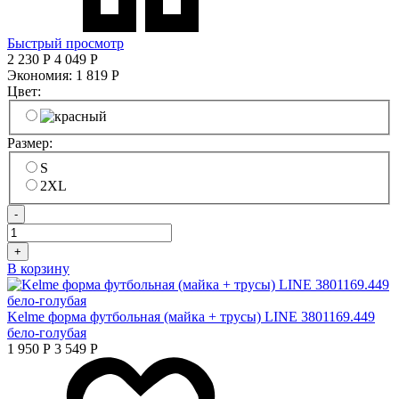
Быстрый просмотр
2 230
Р
4 049
Р
Экономия:
1 819
Р
Цвет:
Размер:
S
2XL
-
+
В корзину
Kelme форма футбольная (майка + трусы) LINE 3801169.449
бело-голубая
1 950
Р
3 549
Р