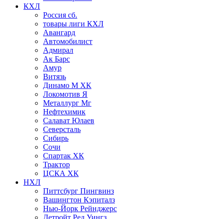
КХЛ
Россия сб.
товары лиги КХЛ
Авангард
Автомобилист
Адмирал
Ак Барс
Амур
Витязь
Динамо М ХК
Локомотив Я
Металлург Мг
Нефтехимик
Салават Юлаев
Северсталь
Сибирь
Сочи
Спартак ХК
Трактор
ЦСКА ХК
НХЛ
Питтсбург Пингвинз
Вашингтон Кэпиталз
Нью-Йорк Рейнджерс
Детройт Ред Уингз