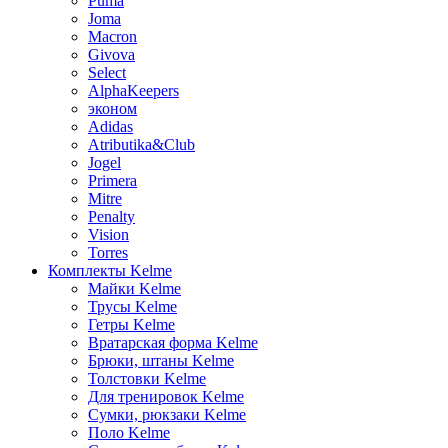
Puma
Joma
Macron
Givova
Select
AlphaKeepers
эконом
Adidas
Atributika&Club
Jogel
Primera
Mitre
Penalty
Vision
Torres
Комплекты Kelme
Майки Kelme
Трусы Kelme
Гетры Kelme
Вратарская форма Kelme
Брюки, штаны Kelme
Толстовки Kelme
Для тренировок Kelme
Сумки, рюкзаки Kelme
Поло Kelme