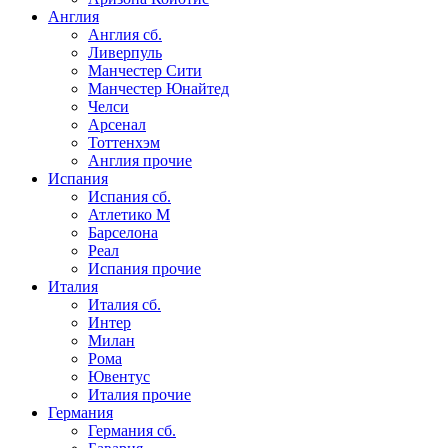
Англия
Англия сб.
Ливерпуль
Манчестер Сити
Манчестер Юнайтед
Челси
Арсенал
Тоттенхэм
Англия прочие
Испания
Испания сб.
Атлетико М
Барселона
Реал
Испания прочие
Италия
Италия сб.
Интер
Милан
Рома
Ювентус
Италия прочие
Германия
Германия сб.