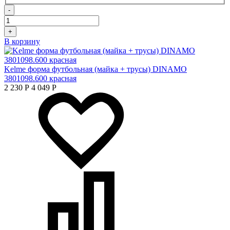
-
+
В корзину
Kelme форма футбольная (майка + трусы) DINAMO
3801098.600 красная
2 230
Р
4 049
Р