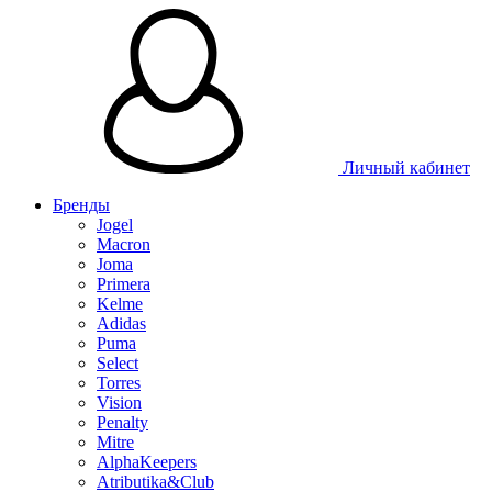
Таблица размеров
Личный кабинет
Бренды
Jogel
Macron
Joma
Primera
Kelme
Adidas
Puma
Select
Torres
Vision
Penalty
Mitre
AlphaKeepers
Atributika&Club