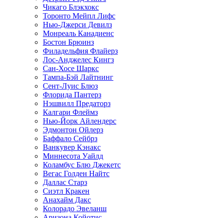
Чикаго Блэкхокс
Торонто Мейпл Лифс
Нью-Джерси Девилз
Монреаль Канадиенс
Бостон Брюинз
Филадельфия Флайерз
Лос-Анджелес Кингз
Сан-Хосе Шаркс
Тампа-Бэй Лайтнинг
Сент-Луис Блюз
Флорида Пантерз
Нэшвилл Предаторз
Калгари Флеймз
Нью-Йорк Айлендерс
Эдмонтон Ойлерз
Баффало Сейбрз
Ванкувер Кэнакс
Миннесота Уайлд
Коламбус Блю Джекетс
Вегас Голден Найтс
Даллас Старз
Сиэтл Кракен
Анахайм Дакс
Колорадо Эвеланш
Аризона Койотис