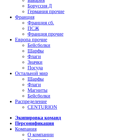
Бавария
Боруссия Д
Германия прочие
Франция
Франция сб.
ПСЖ
Франция прочие
Европа прочие
Бейсболки
Шарфы
Флаги
Значки
Посуда
Остальной мир
Шарфы
Флаги
Магниты
Бейсболки
Распределение
CENTURION
Экипировка команд
Персонификация
Компания
О компании