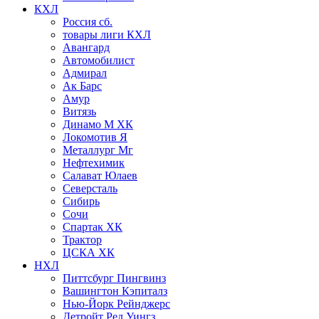
КХЛ
Россия сб.
товары лиги КХЛ
Авангард
Автомобилист
Адмирал
Ак Барс
Амур
Витязь
Динамо М ХК
Локомотив Я
Металлург Мг
Нефтехимик
Салават Юлаев
Северсталь
Сибирь
Сочи
Спартак ХК
Трактор
ЦСКА ХК
НХЛ
Питтсбург Пингвинз
Вашингтон Кэпиталз
Нью-Йорк Рейнджерс
Детройт Ред Уингз