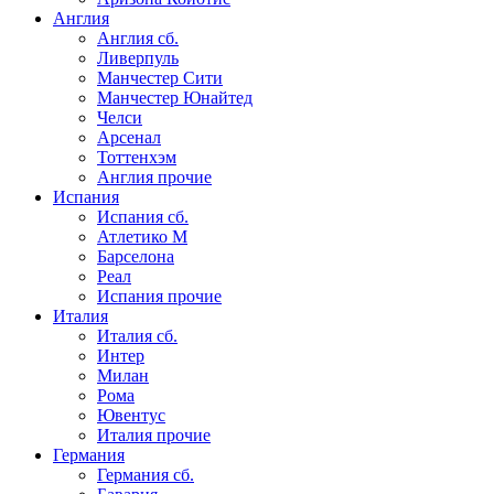
Англия
Англия сб.
Ливерпуль
Манчестер Сити
Манчестер Юнайтед
Челси
Арсенал
Тоттенхэм
Англия прочие
Испания
Испания сб.
Атлетико М
Барселона
Реал
Испания прочие
Италия
Италия сб.
Интер
Милан
Рома
Ювентус
Италия прочие
Германия
Германия сб.