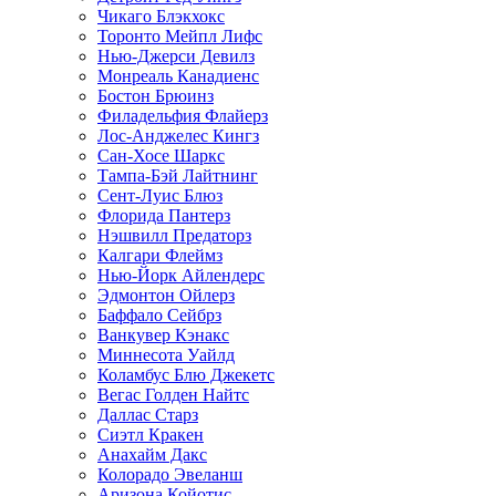
Чикаго Блэкхокс
Торонто Мейпл Лифс
Нью-Джерси Девилз
Монреаль Канадиенс
Бостон Брюинз
Филадельфия Флайерз
Лос-Анджелес Кингз
Сан-Хосе Шаркс
Тампа-Бэй Лайтнинг
Сент-Луис Блюз
Флорида Пантерз
Нэшвилл Предаторз
Калгари Флеймз
Нью-Йорк Айлендерс
Эдмонтон Ойлерз
Баффало Сейбрз
Ванкувер Кэнакс
Миннесота Уайлд
Коламбус Блю Джекетс
Вегас Голден Найтс
Даллас Старз
Сиэтл Кракен
Анахайм Дакс
Колорадо Эвеланш
Аризона Койотис