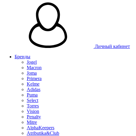
Таблица 
Личный кабинет
Бренды
Jogel
Macron
Joma
Primera
Kelme
Adidas
Puma
Select
Torres
Vision
Penalty
Mitre
AlphaKeepers
Atributika&Club