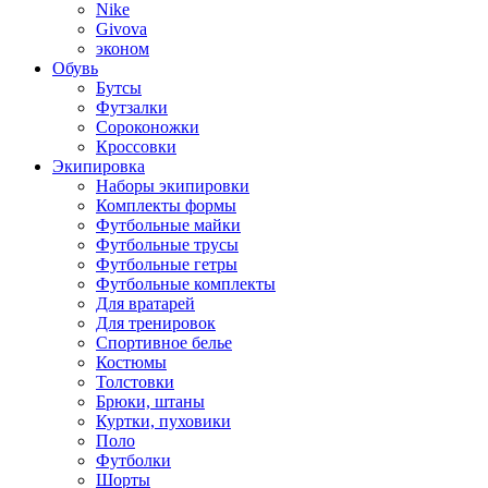
Nike
Givova
эконом
Обувь
Бутсы
Футзалки
Сороконожки
Кроссовки
Экипировка
Наборы экипировки
Комплекты формы
Футбольные майки
Футбольные трусы
Футбольные гетры
Футбольные комплекты
Для вратарей
Для тренировок
Спортивное белье
Костюмы
Толстовки
Брюки, штаны
Куртки, пуховики
Поло
Футболки
Шорты