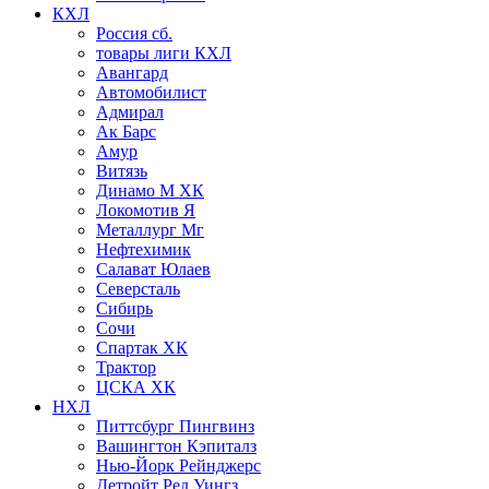
КХЛ
Россия сб.
товары лиги КХЛ
Авангард
Автомобилист
Адмирал
Ак Барс
Амур
Витязь
Динамо М ХК
Локомотив Я
Металлург Мг
Нефтехимик
Салават Юлаев
Северсталь
Сибирь
Сочи
Спартак ХК
Трактор
ЦСКА ХК
НХЛ
Питтсбург Пингвинз
Вашингтон Кэпиталз
Нью-Йорк Рейнджерс
Детройт Ред Уингз