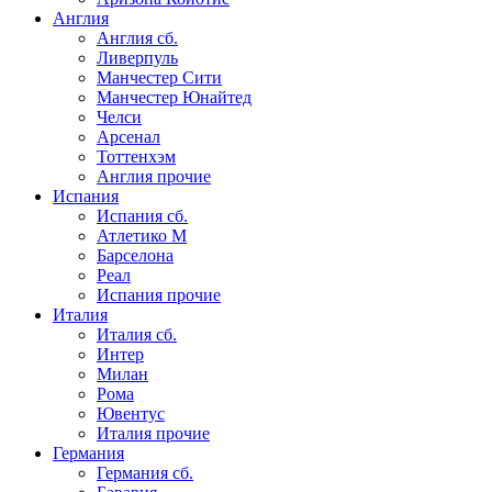
Англия
Англия сб.
Ливерпуль
Манчестер Сити
Манчестер Юнайтед
Челси
Арсенал
Тоттенхэм
Англия прочие
Испания
Испания сб.
Атлетико М
Барселона
Реал
Испания прочие
Италия
Италия сб.
Интер
Милан
Рома
Ювентус
Италия прочие
Германия
Германия сб.