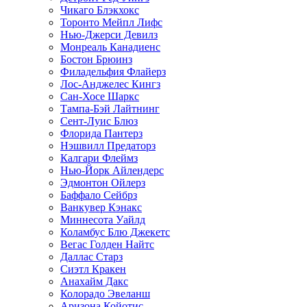
Чикаго Блэкхокс
Торонто Мейпл Лифс
Нью-Джерси Девилз
Монреаль Канадиенс
Бостон Брюинз
Филадельфия Флайерз
Лос-Анджелес Кингз
Сан-Хосе Шаркс
Тампа-Бэй Лайтнинг
Сент-Луис Блюз
Флорида Пантерз
Нэшвилл Предаторз
Калгари Флеймз
Нью-Йорк Айлендерс
Эдмонтон Ойлерз
Баффало Сейбрз
Ванкувер Кэнакс
Миннесота Уайлд
Коламбус Блю Джекетс
Вегас Голден Найтс
Даллас Старз
Сиэтл Кракен
Анахайм Дакс
Колорадо Эвеланш
Аризона Койотис