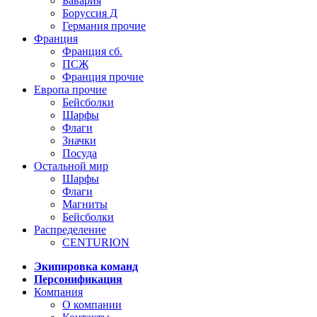
Бавария
Боруссия Д
Германия прочие
Франция
Франция сб.
ПСЖ
Франция прочие
Европа прочие
Бейсболки
Шарфы
Флаги
Значки
Посуда
Остальной мир
Шарфы
Флаги
Магниты
Бейсболки
Распределение
CENTURION
Экипировка команд
Персонификация
Компания
О компании