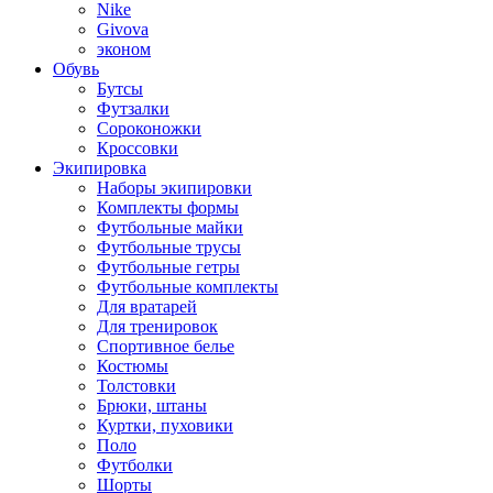
Nike
Givova
эконом
Обувь
Бутсы
Футзалки
Сороконожки
Кроссовки
Экипировка
Наборы экипировки
Комплекты формы
Футбольные майки
Футбольные трусы
Футбольные гетры
Футбольные комплекты
Для вратарей
Для тренировок
Спортивное белье
Костюмы
Толстовки
Брюки, штаны
Куртки, пуховики
Поло
Футболки
Шорты