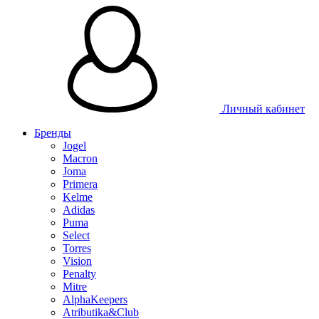
Таблица размеров
Личный кабинет
Бренды
Jogel
Macron
Joma
Primera
Kelme
Adidas
Puma
Select
Torres
Vision
Penalty
Mitre
AlphaKeepers
Atributika&Club