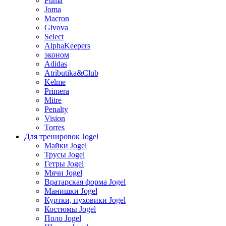
Puma
Joma
Macron
Givova
Select
AlphaKeepers
эконом
Adidas
Atributika&Club
Kelme
Primera
Mitre
Penalty
Vision
Torres
Для тренировок Jogel
Майки Jogel
Трусы Jogel
Гетры Jogel
Мячи Jogel
Вратарская форма Jogel
Манишки Jogel
Куртки, пуховики Jogel
Костюмы Jogel
Поло Jogel