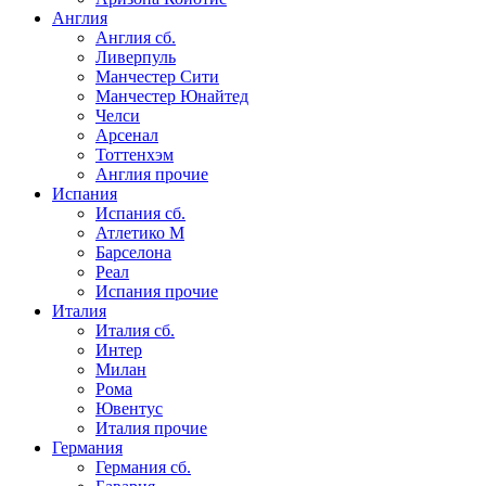
Англия
Англия сб.
Ливерпуль
Манчестер Сити
Манчестер Юнайтед
Челси
Арсенал
Тоттенхэм
Англия прочие
Испания
Испания сб.
Атлетико М
Барселона
Реал
Испания прочие
Италия
Италия сб.
Интер
Милан
Рома
Ювентус
Италия прочие
Германия
Германия сб.