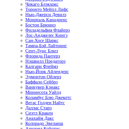
Чикаго Блэкхокс
Торонто Мейпл Лифс
Нью-Джерси Девилз
Монреаль Канадиенс
Бостон Брюинз
Филадельфия Флайерз
Лос-Анджелес Кингз
Сан-Хосе Шаркс
Тампа-Бэй Лайтнинг
Сент-Луис Блюз
Флорида Пантерз
Нэшвилл Предаторз
Калгари Флеймз
Нью-Йорк Айлендерс
Эдмонтон Ойлерз
Баффало Сейбрз
Ванкувер Кэнакс
Миннесота Уайлд
Коламбус Блю Джекетс
Вегас Голден Найтс
Даллас Старз
Сиэтл Кракен
Анахайм Дакс
Колорадо Эвеланш
Аризона Койотис