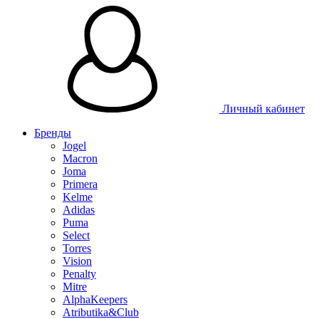
Таблица размеров
Личный кабинет
Бренды
Jogel
Macron
Joma
Primera
Kelme
Adidas
Puma
Select
Torres
Vision
Penalty
Mitre
AlphaKeepers
Atributika&Club