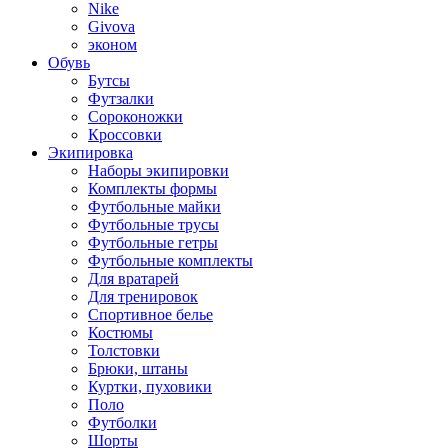
Nike
Givova
эконом
Обувь
Бутсы
Футзалки
Сороконожки
Кроссовки
Экипировка
Наборы экипировки
Комплекты формы
Футбольные майки
Футбольные трусы
Футбольные гетры
Футбольные комплекты
Для вратарей
Для тренировок
Спортивное белье
Костюмы
Толстовки
Брюки, штаны
Куртки, пуховики
Поло
Футболки
Шорты