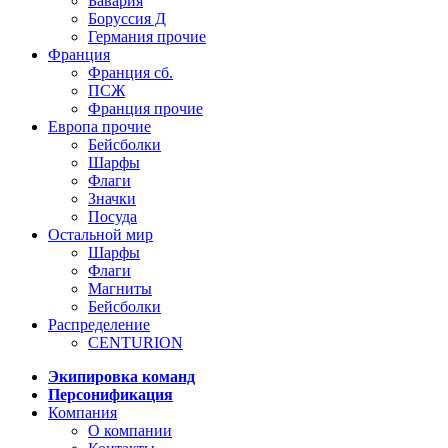
Бавария
Боруссия Д
Германия прочие
Франция
Франция сб.
ПСЖ
Франция прочие
Европа прочие
Бейсболки
Шарфы
Флаги
Значки
Посуда
Остальной мир
Шарфы
Флаги
Магниты
Бейсболки
Распределение
CENTURION
Экипировка команд
Персонификация
Компания
О компании