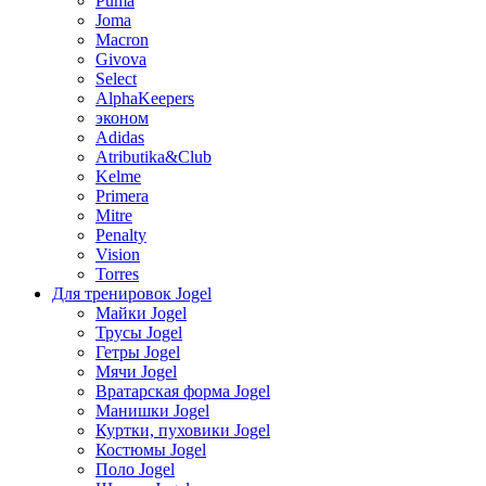
Puma
Joma
Macron
Givova
Select
AlphaKeepers
эконом
Adidas
Atributika&Club
Kelme
Primera
Mitre
Penalty
Vision
Torres
Для тренировок Jogel
Майки Jogel
Трусы Jogel
Гетры Jogel
Мячи Jogel
Вратарская форма Jogel
Манишки Jogel
Куртки, пуховики Jogel
Костюмы Jogel
Поло Jogel