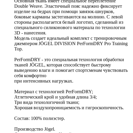
Основная ткань имеет специальное переплетение
Double Weave. Эластичный пояс надежно фиксирует
изделие на бедрах при помощи завязок-шнурков,
боковые карманы застегиваются на молнию. С левой
стороны располагается белый логотип, сделанный из
специального силиконового материала по технологии
3D - нанесения.
Модель создает идеальный комплект с тренировочным
джемпером JÖGEL DIVISION PerFormDRY Pro Training
Top.
PerFormDRY - это специальная технология обработки
тканей JÖGEL, которая способствует быстрому
выведению влаги и помогает спортсменам чувствовать
себя комфортно
при интенсивных нагрузках.
Материал с технологией PerFormDRY;
Атлетический крой и удобная длина 3/4;
Три вида технологичной ткани;
Хорошая воздухопроницаемость и гигроскопичность.
Состав: 100% полиэстер.
Производство Jögel.