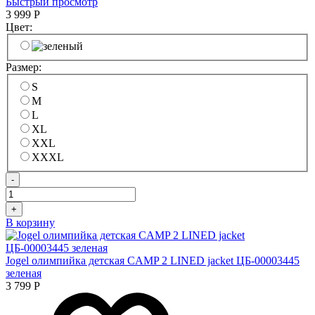
Быстрый просмотр
3 999
Р
Цвет:
Размер:
S
M
L
XL
XXL
XXXL
-
+
В корзину
Jogel олимпийка детская CAMP 2 LINED jacket ЦБ-00003445
зеленая
3 799
Р