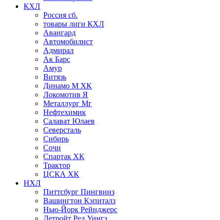
КХЛ
Россия сб.
товары лиги КХЛ
Авангард
Автомобилист
Адмирал
Ак Барс
Амур
Витязь
Динамо М ХК
Локомотив Я
Металлург Мг
Нефтехимик
Салават Юлаев
Северсталь
Сибирь
Сочи
Спартак ХК
Трактор
ЦСКА ХК
НХЛ
Питтсбург Пингвинз
Вашингтон Кэпиталз
Нью-Йорк Рейнджерс
Детройт Ред Уингз