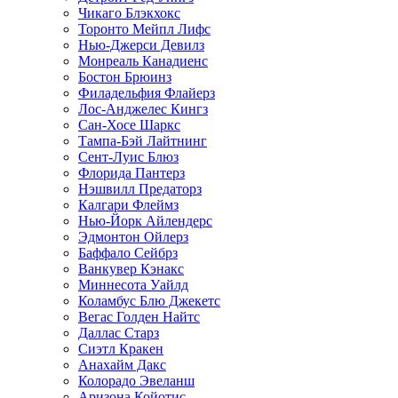
Чикаго Блэкхокс
Торонто Мейпл Лифс
Нью-Джерси Девилз
Монреаль Канадиенс
Бостон Брюинз
Филадельфия Флайерз
Лос-Анджелес Кингз
Сан-Хосе Шаркс
Тампа-Бэй Лайтнинг
Сент-Луис Блюз
Флорида Пантерз
Нэшвилл Предаторз
Калгари Флеймз
Нью-Йорк Айлендерс
Эдмонтон Ойлерз
Баффало Сейбрз
Ванкувер Кэнакс
Миннесота Уайлд
Коламбус Блю Джекетс
Вегас Голден Найтс
Даллас Старз
Сиэтл Кракен
Анахайм Дакс
Колорадо Эвеланш
Аризона Койотис