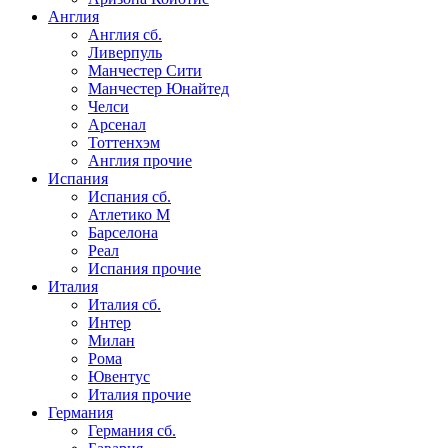
Англия
Англия сб.
Ливерпуль
Манчестер Сити
Манчестер Юнайтед
Челси
Арсенал
Тоттенхэм
Англия прочие
Испания
Испания сб.
Атлетико М
Барселона
Реал
Испания прочие
Италия
Италия сб.
Интер
Милан
Рома
Ювентус
Италия прочие
Германия
Германия сб.