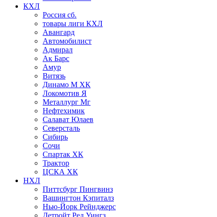
КХЛ
Россия сб.
товары лиги КХЛ
Авангард
Автомобилист
Адмирал
Ак Барс
Амур
Витязь
Динамо М ХК
Локомотив Я
Металлург Мг
Нефтехимик
Салават Юлаев
Северсталь
Сибирь
Сочи
Спартак ХК
Трактор
ЦСКА ХК
НХЛ
Питтсбург Пингвинз
Вашингтон Кэпиталз
Нью-Йорк Рейнджерс
Детройт Ред Уингз