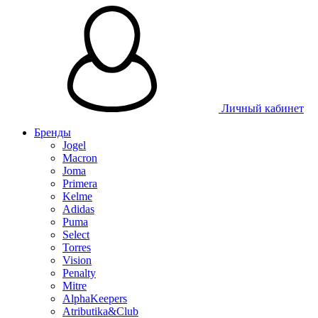
Таблица размеров
Личный кабинет
Бренды
Jogel
Macron
Joma
Primera
Kelme
Adidas
Puma
Select
Torres
Vision
Penalty
Mitre
AlphaKeepers
Atributika&Club