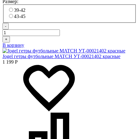
Размер:
39-42
43-45
-
+
В корзину
Jogel гетры футбольные MATCH УТ-00021402 красные
1 199
Р