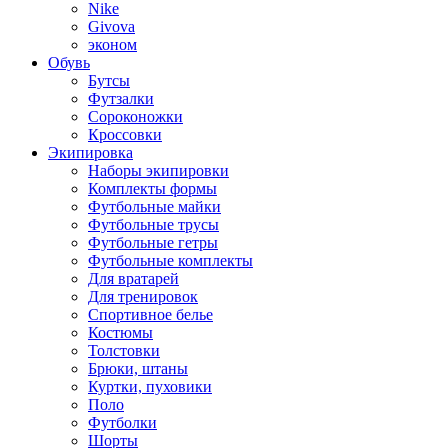
Nike
Givova
эконом
Обувь
Бутсы
Футзалки
Сороконожки
Кроссовки
Экипировка
Наборы экипировки
Комплекты формы
Футбольные майки
Футбольные трусы
Футбольные гетры
Футбольные комплекты
Для вратарей
Для тренировок
Спортивное белье
Костюмы
Толстовки
Брюки, штаны
Куртки, пуховики
Поло
Футболки
Шорты