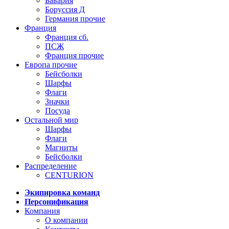
Бавария
Боруссия Д
Германия прочие
Франция
Франция сб.
ПСЖ
Франция прочие
Европа прочие
Бейсболки
Шарфы
Флаги
Значки
Посуда
Остальной мир
Шарфы
Флаги
Магниты
Бейсболки
Распределение
CENTURION
Экипировка команд
Персонификация
Компания
О компании