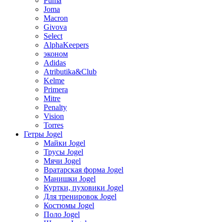
Puma
Joma
Macron
Givova
Select
AlphaKeepers
эконом
Adidas
Atributika&Club
Kelme
Primera
Mitre
Penalty
Vision
Torres
Гетры Jogel
Майки Jogel
Трусы Jogel
Мячи Jogel
Вратарская форма Jogel
Манишки Jogel
Куртки, пуховики Jogel
Для тренировок Jogel
Костюмы Jogel
Поло Jogel