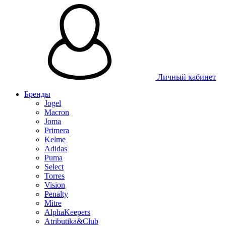
Таблица размеров
Личный кабинет
Бренды
Jogel
Macron
Joma
Primera
Kelme
Adidas
Puma
Select
Torres
Vision
Penalty
Mitre
AlphaKeepers
Atributika&Club