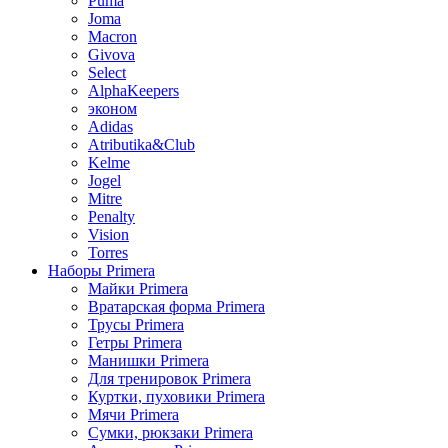
Puma
Joma
Macron
Givova
Select
AlphaKeepers
эконом
Adidas
Atributika&Club
Kelme
Jogel
Mitre
Penalty
Vision
Torres
Наборы Primera
Майки Primera
Вратарская форма Primera
Трусы Primera
Гетры Primera
Манишки Primera
Для тренировок Primera
Куртки, пуховики Primera
Мячи Primera
Сумки, рюкзаки Primera