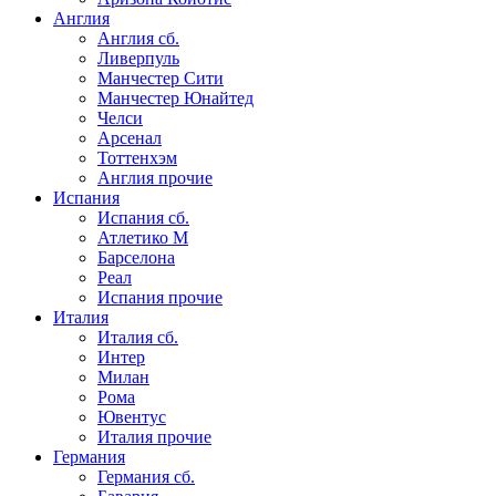
Англия
Англия сб.
Ливерпуль
Манчестер Сити
Манчестер Юнайтед
Челси
Арсенал
Тоттенхэм
Англия прочие
Испания
Испания сб.
Атлетико М
Барселона
Реал
Испания прочие
Италия
Италия сб.
Интер
Милан
Рома
Ювентус
Италия прочие
Германия
Германия сб.