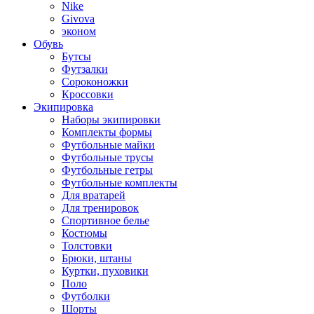
Nike
Givova
эконом
Обувь
Бутсы
Футзалки
Сороконожки
Кроссовки
Экипировка
Наборы экипировки
Комплекты формы
Футбольные майки
Футбольные трусы
Футбольные гетры
Футбольные комплекты
Для вратарей
Для тренировок
Спортивное белье
Костюмы
Толстовки
Брюки, штаны
Куртки, пуховики
Поло
Футболки
Шорты