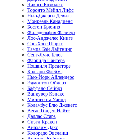
Чикаго Блэкхокс
Торонто Мейпл Лифс
Нью-Джерси Девилз
Монреаль Канадиенс
Бостон Брюинз
Филадельфия Флайерз
Лос-Анджелес Кингз
Сан-Хосе Шаркс
Тампа-Бэй Лайтнинг
Сент-Луис Блюз
Флорида Пантерз
Нэшвилл Предаторз
Калгари Флеймз
Нью-Йорк Айлендерс
Эдмонтон Ойлерз
Баффало Сейбрз
Ванкувер Кэнакс
Миннесота Уайлд
Коламбус Блю Джекетс
Вегас Голден Найтс
Даллас Старз
Сиэтл Кракен
Анахайм Дакс
Колорадо Эвеланш
Аризона Койотис