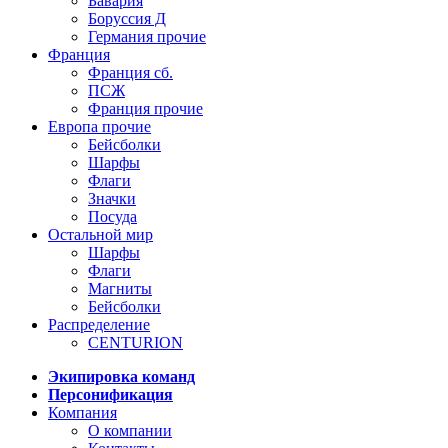
Бавария
Боруссия Д
Германия прочие
Франция
Франция сб.
ПСЖ
Франция прочие
Европа прочие
Бейсболки
Шарфы
Флаги
Значки
Посуда
Остальной мир
Шарфы
Флаги
Магниты
Бейсболки
Распределение
CENTURION
Экипировка команд
Персонификация
Компания
О компании