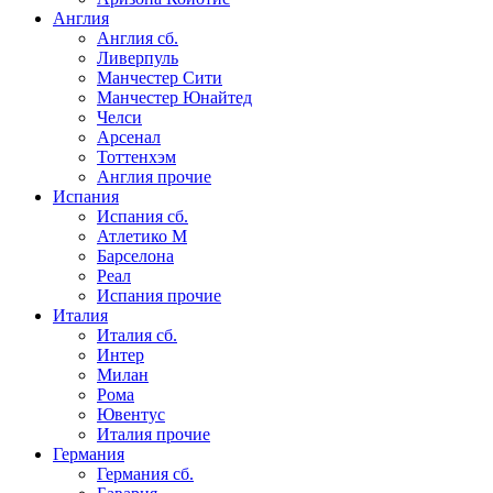
Англия
Англия сб.
Ливерпуль
Манчестер Сити
Манчестер Юнайтед
Челси
Арсенал
Тоттенхэм
Англия прочие
Испания
Испания сб.
Атлетико М
Барселона
Реал
Испания прочие
Италия
Италия сб.
Интер
Милан
Рома
Ювентус
Италия прочие
Германия
Германия сб.