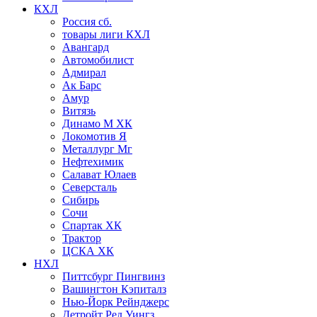
КХЛ
Россия сб.
товары лиги КХЛ
Авангард
Автомобилист
Адмирал
Ак Барс
Амур
Витязь
Динамо М ХК
Локомотив Я
Металлург Мг
Нефтехимик
Салават Юлаев
Северсталь
Сибирь
Сочи
Спартак ХК
Трактор
ЦСКА ХК
НХЛ
Питтсбург Пингвинз
Вашингтон Кэпиталз
Нью-Йорк Рейнджерс
Детройт Ред Уингз