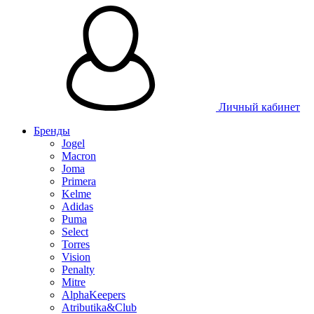
Таблица 
Личный кабинет
Бренды
Jogel
Macron
Joma
Primera
Kelme
Adidas
Puma
Select
Torres
Vision
Penalty
Mitre
AlphaKeepers
Atributika&Club