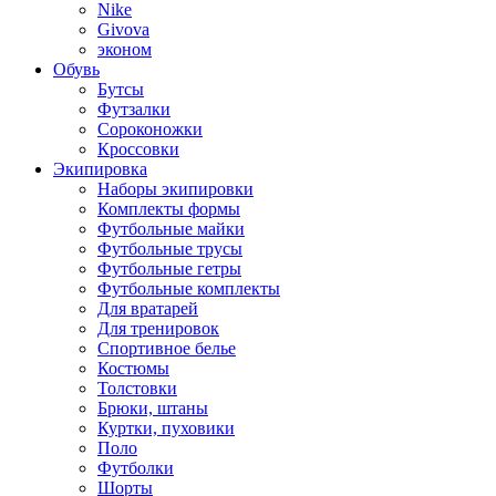
Nike
Givova
эконом
Обувь
Бутсы
Футзалки
Сороконожки
Кроссовки
Экипировка
Наборы экипировки
Комплекты формы
Футбольные майки
Футбольные трусы
Футбольные гетры
Футбольные комплекты
Для вратарей
Для тренировок
Спортивное белье
Костюмы
Толстовки
Брюки, штаны
Куртки, пуховики
Поло
Футболки
Шорты