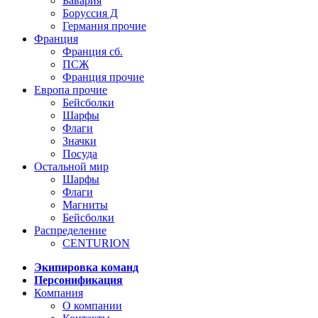
Бавария
Боруссия Д
Германия прочие
Франция
Франция сб.
ПСЖ
Франция прочие
Европа прочие
Бейсболки
Шарфы
Флаги
Значки
Посуда
Остальной мир
Шарфы
Флаги
Магниты
Бейсболки
Распределение
CENTURION
Экипировка команд
Персонификация
Компания
О компании