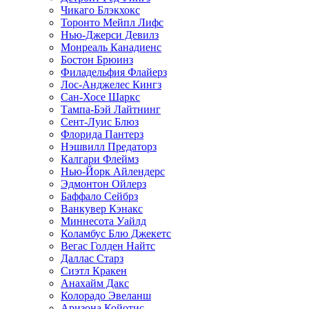
Чикаго Блэкхокс
Торонто Мейпл Лифс
Нью-Джерси Девилз
Монреаль Канадиенс
Бостон Брюинз
Филадельфия Флайерз
Лос-Анджелес Кингз
Сан-Хосе Шаркс
Тампа-Бэй Лайтнинг
Сент-Луис Блюз
Флорида Пантерз
Нэшвилл Предаторз
Калгари Флеймз
Нью-Йорк Айлендерс
Эдмонтон Ойлерз
Баффало Сейбрз
Ванкувер Кэнакс
Миннесота Уайлд
Коламбус Блю Джекетс
Вегас Голден Найтс
Даллас Старз
Сиэтл Кракен
Анахайм Дакс
Колорадо Эвеланш
Аризона Койотис