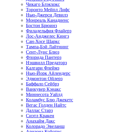
Чикаго Блэкхокс
Торонто Мейпл Лифс
Нью-Джерси Девилз
Монреаль Канадиенс
Бостон Брюинз
Филадельфия Флайерз
Лос-Анджелес Кингз
Сан-Хосе Шаркс
Тампа-Бэй Лайтнинг
Сент-Луис Блюз
Флорида Пантерз
Нэшвилл Предаторз
Калгари Флеймз
Нью-Йорк Айлендерс
Эдмонтон Ойлерз
Баффало Сейбрз
Ванкувер Кэнакс
Миннесота Уайлд
Коламбус Блю Джекетс
Вегас Голден Найтс
Даллас Старз
Сиэтл Кракен
Анахайм Дакс
Колорадо Эвеланш
Аризона Койотис