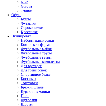
Nike
Givova
эконом
Обувь
Бутсы
Футзалки
Сороконожки
Кроссовки
Экипировка
Наборы экипировки
Комплекты формы
Футбольные майки
Футбольные трусы
Футбольные гетры
Футбольные комплекты
Для вратарей
Для тренировок
Спортивное белье
Костюмы
Толстовки
Брюки, штаны
Куртки, пуховики
Поло
Футболки
Шорты