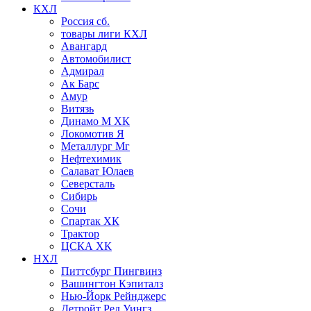
КХЛ
Россия сб.
товары лиги КХЛ
Авангард
Автомобилист
Адмирал
Ак Барс
Амур
Витязь
Динамо М ХК
Локомотив Я
Металлург Мг
Нефтехимик
Салават Юлаев
Северсталь
Сибирь
Сочи
Спартак ХК
Трактор
ЦСКА ХК
НХЛ
Питтсбург Пингвинз
Вашингтон Кэпиталз
Нью-Йорк Рейнджерс
Детройт Ред Уингз