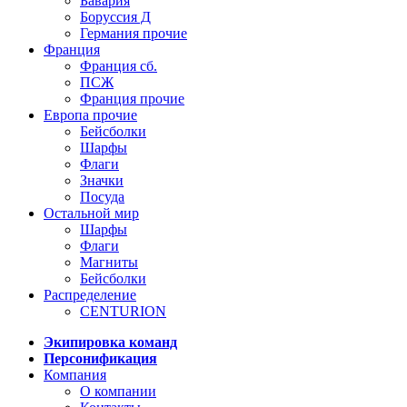
Бавария
Боруссия Д
Германия прочие
Франция
Франция сб.
ПСЖ
Франция прочие
Европа прочие
Бейсболки
Шарфы
Флаги
Значки
Посуда
Остальной мир
Шарфы
Флаги
Магниты
Бейсболки
Распределение
CENTURION
Экипировка команд
Персонификация
Компания
О компании