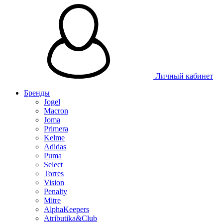
Личный кабинет
Бренды
Jogel
Macron
Joma
Primera
Kelme
Adidas
Puma
Select
Torres
Vision
Penalty
Mitre
AlphaKeepers
Atributika&Club