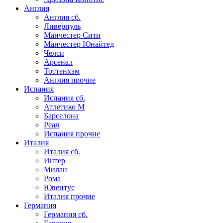
Англия
Англия сб.
Ливерпуль
Манчестер Сити
Манчестер Юнайтед
Челси
Арсенал
Тоттенхэм
Англия прочие
Испания
Испания сб.
Атлетико М
Барселона
Реал
Испания прочие
Италия
Италия сб.
Интер
Милан
Рома
Ювентус
Италия прочие
Германия
Германия сб.