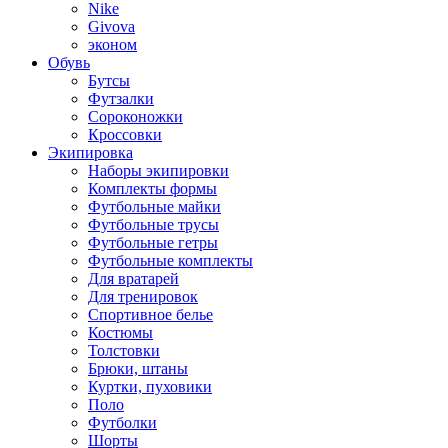
Nike
Givova
эконом
Обувь
Бутсы
Футзалки
Сороконожки
Кроссовки
Экипировка
Наборы экипировки
Комплекты формы
Футбольные майки
Футбольные трусы
Футбольные гетры
Футбольные комплекты
Для вратарей
Для тренировок
Спортивное белье
Костюмы
Толстовки
Брюки, штаны
Куртки, пуховики
Поло
Футболки
Шорты