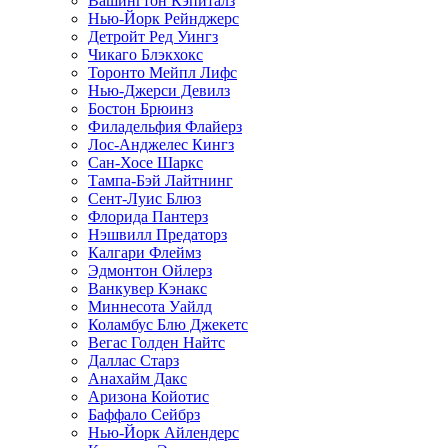
Вашингтон Кэпиталз
Нью-Йорк Рейнджерс
Детройт Ред Уингз
Чикаго Блэкхокс
Торонто Мейпл Лифс
Нью-Джерси Девилз
Бостон Брюинз
Филадельфия Флайерз
Лос-Анджелес Кингз
Сан-Хосе Шаркс
Тампа-Бэй Лайтнинг
Сент-Луис Блюз
Флорида Пантерз
Нэшвилл Предаторз
Калгари Флеймз
Эдмонтон Ойлерз
Ванкувер Кэнакс
Миннесота Уайлд
Коламбус Блю Джекетс
Вегас Голден Найтс
Даллас Старз
Анахайм Дакс
Аризона Койотис
Баффало Сейбрз
Нью-Йорк Айлендерс