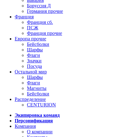
Бавария
Боруссия Д
Германия прочие
Франция
Франция сб.
ПСЖ
Франция прочие
Европа прочие
Бейсболки
Шарфы
Флаги
Значки
Посуда
Остальной мир
Шарфы
Флаги
Магниты
Бейсболки
Распределение
CENTURION
Экипировка команд
Персонификация
Компания
О компании