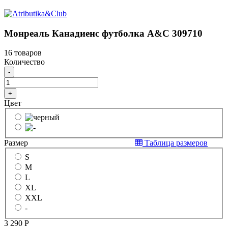
Монреаль Канадиенс футболка A&C 309710
16 товаров
Количество
-
+
Цвет
Размер
Таблица размеров
S
M
L
XL
XXL
-
3 290
Р