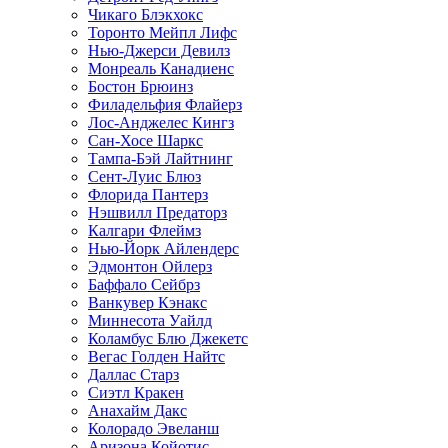
Чикаго Блэкхокс
Торонто Мейпл Лифс
Нью-Джерси Девилз
Монреаль Канадиенс
Бостон Брюинз
Филадельфия Флайерз
Лос-Анджелес Кингз
Сан-Хосе Шаркс
Тампа-Бэй Лайтнинг
Сент-Луис Блюз
Флорида Пантерз
Нэшвилл Предаторз
Калгари Флеймз
Нью-Йорк Айлендерс
Эдмонтон Ойлерз
Баффало Сейбрз
Ванкувер Кэнакс
Миннесота Уайлд
Коламбус Блю Джекетс
Вегас Голден Найтс
Даллас Старз
Сиэтл Кракен
Анахайм Дакс
Колорадо Эвеланш
Аризона Койотис