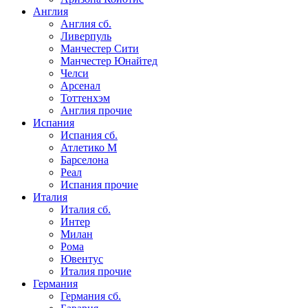
Англия
Англия сб.
Ливерпуль
Манчестер Сити
Манчестер Юнайтед
Челси
Арсенал
Тоттенхэм
Англия прочие
Испания
Испания сб.
Атлетико М
Барселона
Реал
Испания прочие
Италия
Италия сб.
Интер
Милан
Рома
Ювентус
Италия прочие
Германия
Германия сб.