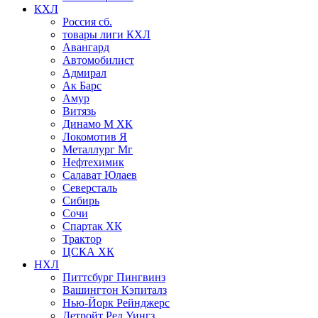
КХЛ
Россия сб.
товары лиги КХЛ
Авангард
Автомобилист
Адмирал
Ак Барс
Амур
Витязь
Динамо М ХК
Локомотив Я
Металлург Мг
Нефтехимик
Салават Юлаев
Северсталь
Сибирь
Сочи
Спартак ХК
Трактор
ЦСКА ХК
НХЛ
Питтсбург Пингвинз
Вашингтон Кэпиталз
Нью-Йорк Рейнджерс
Детройт Ред Уингз