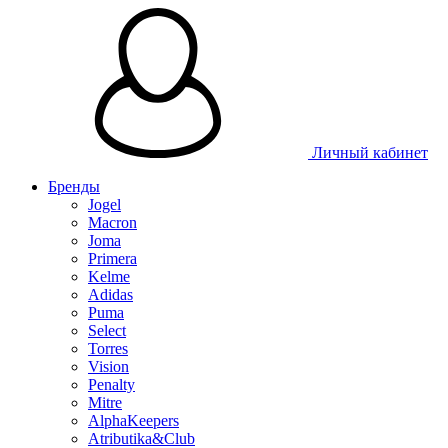
Таблица размеров
Личный кабинет
Бренды
Jogel
Macron
Joma
Primera
Kelme
Adidas
Puma
Select
Torres
Vision
Penalty
Mitre
AlphaKeepers
Atributika&Club