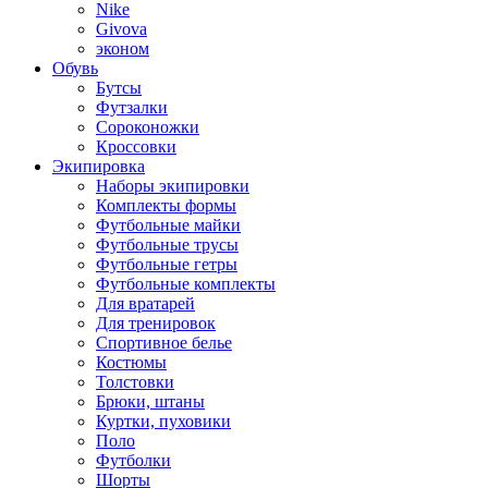
Nike
Givova
эконом
Обувь
Бутсы
Футзалки
Сороконожки
Кроссовки
Экипировка
Наборы экипировки
Комплекты формы
Футбольные майки
Футбольные трусы
Футбольные гетры
Футбольные комплекты
Для вратарей
Для тренировок
Спортивное белье
Костюмы
Толстовки
Брюки, штаны
Куртки, пуховики
Поло
Футболки
Шорты