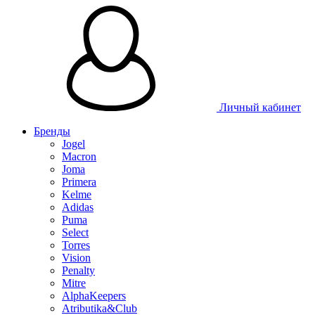
Личный кабинет
Бренды
Jogel
Macron
Joma
Primera
Kelme
Adidas
Puma
Select
Torres
Vision
Penalty
Mitre
AlphaKeepers
Atributika&Club