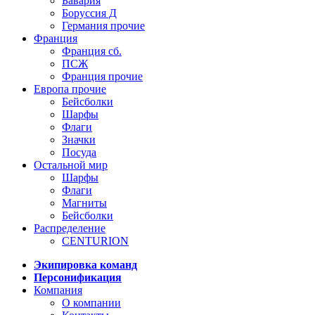
Бавария
Боруссия Д
Германия прочие
Франция
Франция сб.
ПСЖ
Франция прочие
Европа прочие
Бейсболки
Шарфы
Флаги
Значки
Посуда
Остальной мир
Шарфы
Флаги
Магниты
Бейсболки
Распределение
CENTURION
Экипировка команд
Персонификация
Компания
О компании