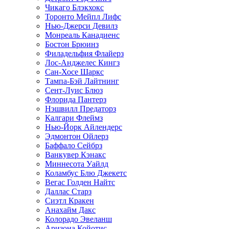
Чикаго Блэкхокс
Торонто Мейпл Лифс
Нью-Джерси Девилз
Монреаль Канадиенс
Бостон Брюинз
Филадельфия Флайерз
Лос-Анджелес Кингз
Сан-Хосе Шаркс
Тампа-Бэй Лайтнинг
Сент-Луис Блюз
Флорида Пантерз
Нэшвилл Предаторз
Калгари Флеймз
Нью-Йорк Айлендерс
Эдмонтон Ойлерз
Баффало Сейбрз
Ванкувер Кэнакс
Миннесота Уайлд
Коламбус Блю Джекетс
Вегас Голден Найтс
Даллас Старз
Сиэтл Кракен
Анахайм Дакс
Колорадо Эвеланш
Аризона Койотис