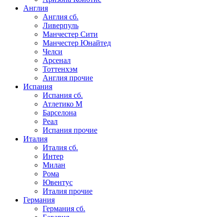
Англия
Англия сб.
Ливерпуль
Манчестер Сити
Манчестер Юнайтед
Челси
Арсенал
Тоттенхэм
Англия прочие
Испания
Испания сб.
Атлетико М
Барселона
Реал
Испания прочие
Италия
Италия сб.
Интер
Милан
Рома
Ювентус
Италия прочие
Германия
Германия сб.