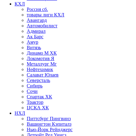
КХЛ
Россия сб.
товары лиги КХЛ
Авангард
Автомобилист
Адмирал
Ак Барс
Амур
Витязь
Динамо М ХК
Локомотив Я
Металлург Мг
Нефтехимик
Салават Юлаев
Северсталь
Сибирь
Сочи
Спартак ХК
Трактор
ЦСКА ХК
НХЛ
Питтсбург Пингвинз
Вашингтон Кэпиталз
Нью-Йорк Рейнджерс
Детройт Ред Уингз