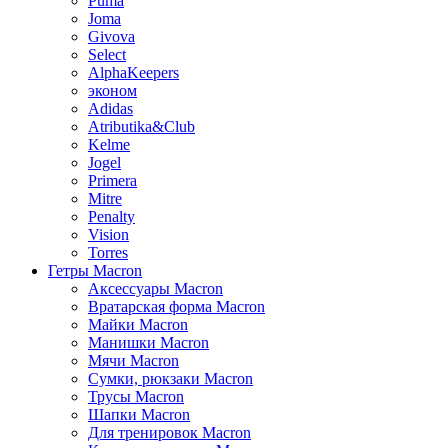
Puma
Joma
Givova
Select
AlphaKeepers
эконом
Adidas
Atributika&Club
Kelme
Jogel
Primera
Mitre
Penalty
Vision
Torres
Гетры Macron
Аксессуары Macron
Вратарская форма Macron
Майки Macron
Манишки Macron
Мячи Macron
Сумки, рюкзаки Macron
Трусы Macron
Шапки Macron
Для тренировок Macron