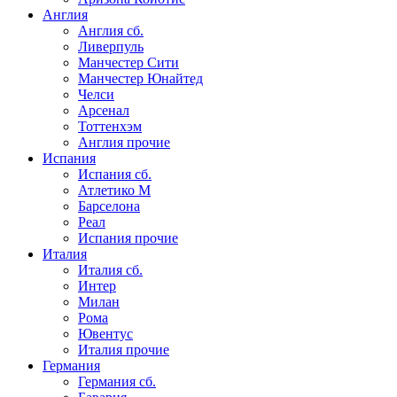
Англия
Англия сб.
Ливерпуль
Манчестер Сити
Манчестер Юнайтед
Челси
Арсенал
Тоттенхэм
Англия прочие
Испания
Испания сб.
Атлетико М
Барселона
Реал
Испания прочие
Италия
Италия сб.
Интер
Милан
Рома
Ювентус
Италия прочие
Германия
Германия сб.