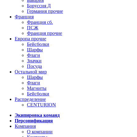
Бавария
Боруссия Д
Германия прочие
Франция
Франция сб.
ПСЖ
Франция прочие
Европа прочие
Бейсболки
Шарфы
Флаги
Значки
Посуда
Остальной мир
Шарфы
Флаги
Магниты
Бейсболки
Распределение
CENTURION
Экипировка команд
Персонификация
Компания
О компании