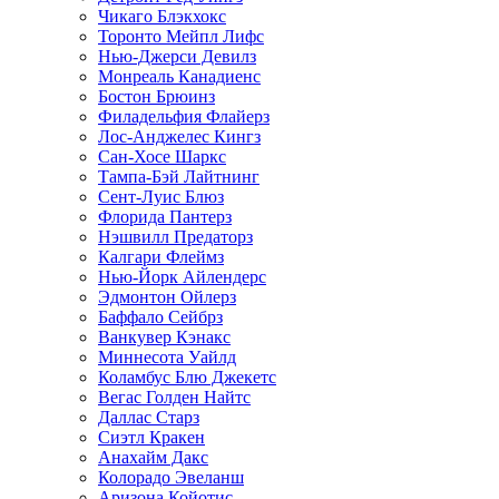
Чикаго Блэкхокс
Торонто Мейпл Лифс
Нью-Джерси Девилз
Монреаль Канадиенс
Бостон Брюинз
Филадельфия Флайерз
Лос-Анджелес Кингз
Сан-Хосе Шаркс
Тампа-Бэй Лайтнинг
Сент-Луис Блюз
Флорида Пантерз
Нэшвилл Предаторз
Калгари Флеймз
Нью-Йорк Айлендерс
Эдмонтон Ойлерз
Баффало Сейбрз
Ванкувер Кэнакс
Миннесота Уайлд
Коламбус Блю Джекетс
Вегас Голден Найтс
Даллас Старз
Сиэтл Кракен
Анахайм Дакс
Колорадо Эвеланш
Аризона Койотис