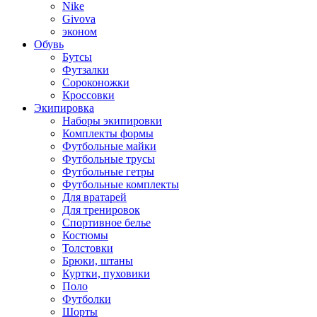
Nike
Givova
эконом
Обувь
Бутсы
Футзалки
Сороконожки
Кроссовки
Экипировка
Наборы экипировки
Комплекты формы
Футбольные майки
Футбольные трусы
Футбольные гетры
Футбольные комплекты
Для вратарей
Для тренировок
Спортивное белье
Костюмы
Толстовки
Брюки, штаны
Куртки, пуховики
Поло
Футболки
Шорты