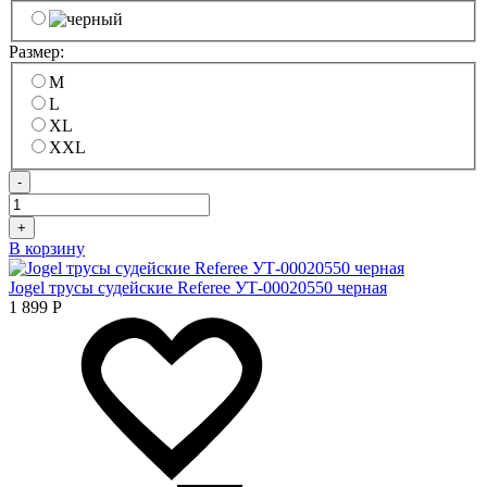
Размер:
M
L
XL
XXL
-
+
В корзину
Jogel трусы судейские Referee УТ-00020550 черная
1 899
Р