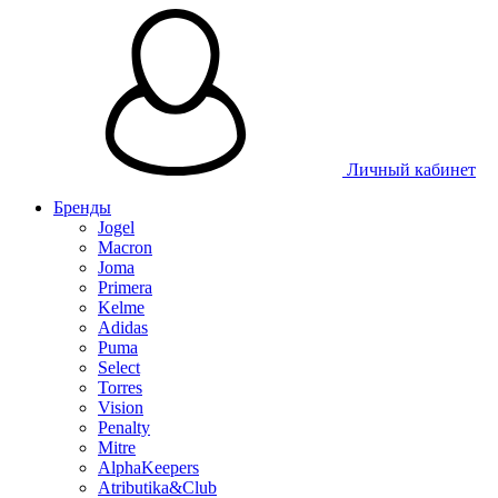
Таблица размеров
Личный кабинет
Бренды
Jogel
Macron
Joma
Primera
Kelme
Adidas
Puma
Select
Torres
Vision
Penalty
Mitre
AlphaKeepers
Atributika&Club