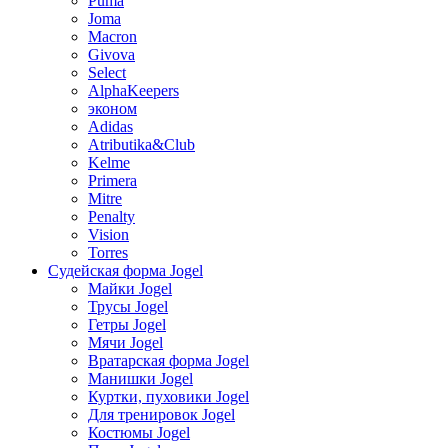
Puma
Joma
Macron
Givova
Select
AlphaKeepers
эконом
Adidas
Atributika&Club
Kelme
Primera
Mitre
Penalty
Vision
Torres
Судейская форма Jogel
Майки Jogel
Трусы Jogel
Гетры Jogel
Мячи Jogel
Вратарская форма Jogel
Манишки Jogel
Куртки, пуховики Jogel
Для тренировок Jogel
Костюмы Jogel