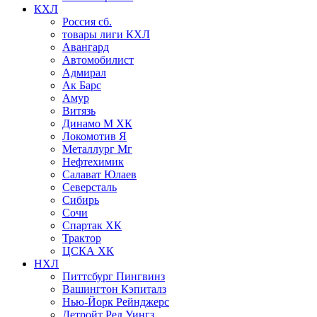
КХЛ
Россия сб.
товары лиги КХЛ
Авангард
Автомобилист
Адмирал
Ак Барс
Амур
Витязь
Динамо М ХК
Локомотив Я
Металлург Мг
Нефтехимик
Салават Юлаев
Северсталь
Сибирь
Сочи
Спартак ХК
Трактор
ЦСКА ХК
НХЛ
Питтсбург Пингвинз
Вашингтон Кэпиталз
Нью-Йорк Рейнджерс
Детройт Ред Уингз