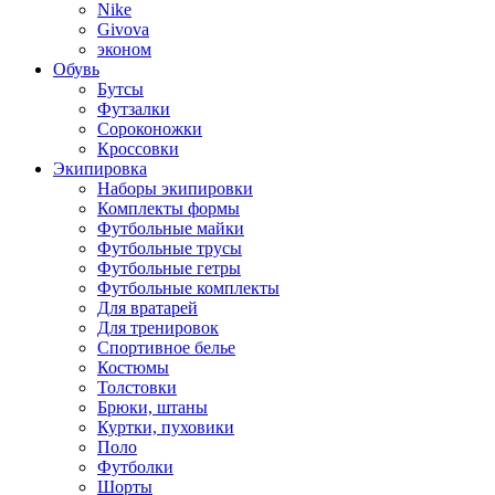
Nike
Givova
эконом
Обувь
Бутсы
Футзалки
Сороконожки
Кроссовки
Экипировка
Наборы экипировки
Комплекты формы
Футбольные майки
Футбольные трусы
Футбольные гетры
Футбольные комплекты
Для вратарей
Для тренировок
Спортивное белье
Костюмы
Толстовки
Брюки, штаны
Куртки, пуховики
Поло
Футболки
Шорты