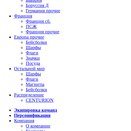
Бавария
Боруссия Д
Германия прочие
Франция
Франция сб.
ПСЖ
Франция прочие
Европа прочие
Бейсболки
Шарфы
Флаги
Значки
Посуда
Остальной мир
Шарфы
Флаги
Магниты
Бейсболки
Распределение
CENTURION
Экипировка команд
Персонификация
Компания
О компании