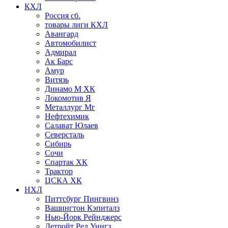
КХЛ
Россия сб.
товары лиги КХЛ
Авангард
Автомобилист
Адмирал
Ак Барс
Амур
Витязь
Динамо М ХК
Локомотив Я
Металлург Мг
Нефтехимик
Салават Юлаев
Северсталь
Сибирь
Сочи
Спартак ХК
Трактор
ЦСКА ХК
НХЛ
Питтсбург Пингвинз
Вашингтон Кэпиталз
Нью-Йорк Рейнджерс
Детройт Ред Уингз