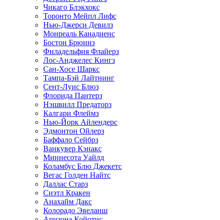
Чикаго Блэкхокс
Торонто Мейпл Лифс
Нью-Джерси Девилз
Монреаль Канадиенс
Бостон Брюинз
Филадельфия Флайерз
Лос-Анджелес Кингз
Сан-Хосе Шаркс
Тампа-Бэй Лайтнинг
Сент-Луис Блюз
Флорида Пантерз
Нэшвилл Предаторз
Калгари Флеймз
Нью-Йорк Айлендерс
Эдмонтон Ойлерз
Баффало Сейбрз
Ванкувер Кэнакс
Миннесота Уайлд
Коламбус Блю Джекетс
Вегас Голден Найтс
Даллас Старз
Сиэтл Кракен
Анахайм Дакс
Колорадо Эвеланш
Аризона Койотис