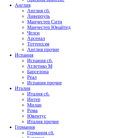
Англия
Англия сб.
Ливерпуль
Манчестер Сити
Манчестер Юнайтед
Челси
Арсенал
Тоттенхэм
Англия прочие
Испания
Испания сб.
Атлетико М
Барселона
Реал
Испания прочие
Италия
Италия сб.
Интер
Милан
Рома
Ювентус
Италия прочие
Германия
Германия сб.