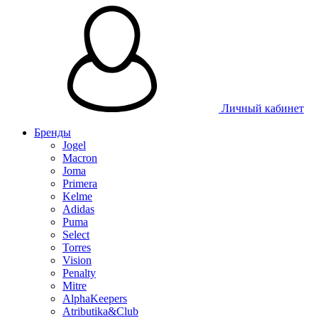
Личный кабинет
Бренды
Jogel
Macron
Joma
Primera
Kelme
Adidas
Puma
Select
Torres
Vision
Penalty
Mitre
AlphaKeepers
Atributika&Club