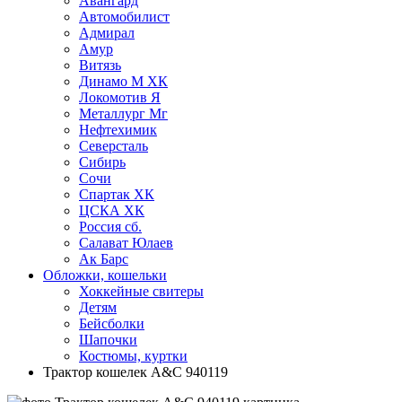
Авангард
Автомобилист
Адмирал
Амур
Витязь
Динамо М ХК
Локомотив Я
Металлург Мг
Нефтехимик
Северсталь
Сибирь
Сочи
Спартак ХК
ЦСКА ХК
Россия сб.
Салават Юлаев
Ак Барс
Обложки, кошельки
Хоккейные свитеры
Детям
Бейсболки
Шапочки
Костюмы, куртки
Трактор кошелек A&C 940119