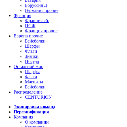
Бавария
Боруссия Д
Германия прочие
Франция
Франция сб.
ПСЖ
Франция прочие
Европа прочие
Бейсболки
Шарфы
Флаги
Значки
Посуда
Остальной мир
Шарфы
Флаги
Магниты
Бейсболки
Распределение
CENTURION
Экипировка команд
Персонификация
Компания
О компании