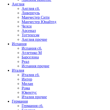
Англия
Англия сб.
Ливерпуль
Манчестер Сити
Манчестер Юнайтед
Челси
Арсенал
Тоттенхэм
Англия прочие
Испания
Испания сб.
Атлетико М
Барселона
Реал
Испания прочие
Италия
Италия сб.
Интер
Милан
Рома
Ювентус
Италия прочие
Германия
Германия сб.