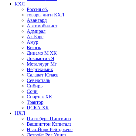
КХЛ
Россия сб.
товары лиги КХЛ
Авангард
Автомобилист
Адмирал
Ак Барс
Амур
Витязь
Динамо М ХК
Локомотив Я
Металлург Мг
Нефтехимик
Салават Юлаев
Северсталь
Сибирь
Сочи
Спартак ХК
Трактор
ЦСКА ХК
НХЛ
Питтсбург Пингвинз
Вашингтон Кэпиталз
Нью-Йорк Рейнджерс
Детройт Ред Уингз