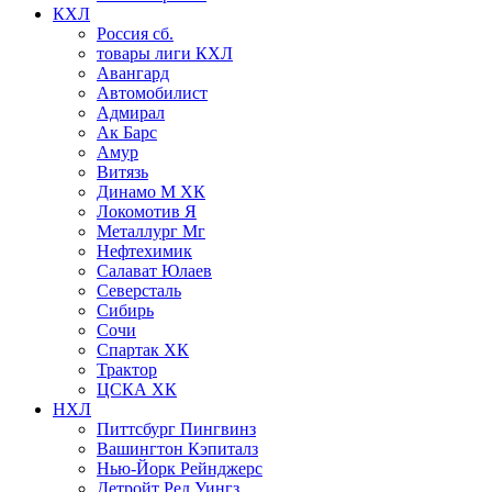
КХЛ
Россия сб.
товары лиги КХЛ
Авангард
Автомобилист
Адмирал
Ак Барс
Амур
Витязь
Динамо М ХК
Локомотив Я
Металлург Мг
Нефтехимик
Салават Юлаев
Северсталь
Сибирь
Сочи
Спартак ХК
Трактор
ЦСКА ХК
НХЛ
Питтсбург Пингвинз
Вашингтон Кэпиталз
Нью-Йорк Рейнджерс
Детройт Ред Уингз