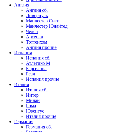
Англия
Англия сб.
Ливерпуль
Манчестер Сити
Манчестер Юнайтед
Челси
Арсенал
Тоттенхэм
Англия прочие
Испания
Испания сб.
Атлетико М
Барселона
Реал
Испания прочие
Италия
Италия сб.
Интер
Милан
Рома
Ювентус
Италия прочие
Германия
Германия сб.