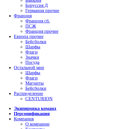
Бавария
Боруссия Д
Германия прочие
Франция
Франция сб.
ПСЖ
Франция прочие
Европа прочие
Бейсболки
Шарфы
Флаги
Значки
Посуда
Остальной мир
Шарфы
Флаги
Магниты
Бейсболки
Распределение
CENTURION
Экипировка команд
Персонификация
Компания
О компании