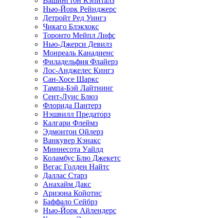
Вашингтон Кэпиталз
Нью-Йорк Рейнджерс
Детройт Ред Уингз
Чикаго Блэкхокс
Торонто Мейпл Лифс
Нью-Джерси Девилз
Монреаль Канадиенс
Филадельфия Флайерз
Лос-Анджелес Кингз
Сан-Хосе Шаркс
Тампа-Бэй Лайтнинг
Сент-Луис Блюз
Флорида Пантерз
Нэшвилл Предаторз
Калгари Флеймз
Эдмонтон Ойлерз
Ванкувер Кэнакс
Миннесота Уайлд
Коламбус Блю Джекетс
Вегас Голден Найтс
Даллас Старз
Анахайм Дакс
Аризона Койотис
Баффало Сейбрз
Нью-Йорк Айлендерс