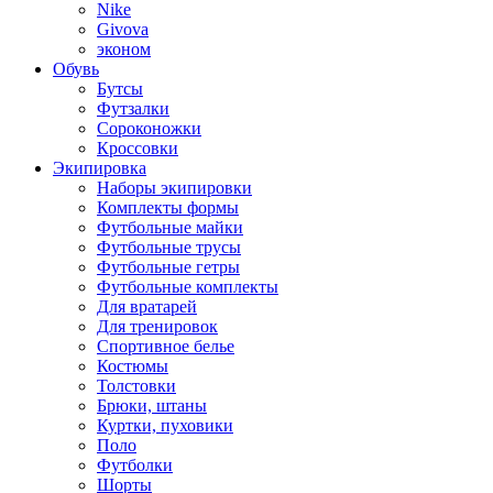
Nike
Givova
эконом
Обувь
Бутсы
Футзалки
Сороконожки
Кроссовки
Экипировка
Наборы экипировки
Комплекты формы
Футбольные майки
Футбольные трусы
Футбольные гетры
Футбольные комплекты
Для вратарей
Для тренировок
Спортивное белье
Костюмы
Толстовки
Брюки, штаны
Куртки, пуховики
Поло
Футболки
Шорты