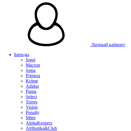
Таблица размеров
Личный кабинет
Бренды
Jogel
Macron
Joma
Primera
Kelme
Adidas
Puma
Select
Torres
Vision
Penalty
Mitre
AlphaKeepers
Atributika&Club