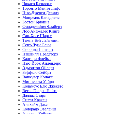
Чикаго Блэкхокс
Торонто Мейпл Лифс
Нью-Джерси Девилз
Монреаль Канадиенс
Бостон Брюинз
Филадельфия Флайерз
Лос-Анджелес Кингз
Сан-Хосе Шаркс
Тампа-Бэй Лайтнинг
Сент-Луис Блюз
Флорида Пантерз
Нэшвилл Предаторз
Калгари Флеймз
Нью-Йорк Айлендерс
Эдмонтон Ойлерз
Баффало Сейбрз
Ванкувер Кэнакс
Миннесота Уайлд
Коламбус Блю Джекетс
Вегас Голден Найтс
Даллас Старз
Сиэтл Кракен
Анахайм Дакс
Колорадо Эвеланш
Аризона Койотис