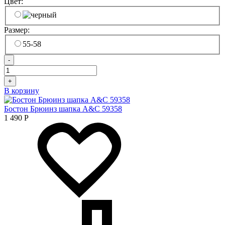
Цвет:
Размер:
55-58
-
+
В корзину
Бостон Брюинз шапка A&C 59358
1 490
Р